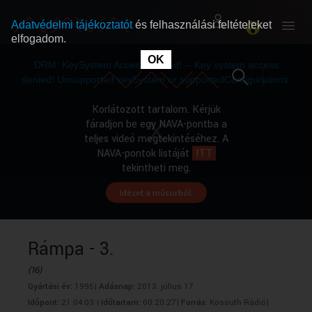
Adatvédelmi tájékoztatót
és felhasználási feltételeket
elfogadom.
This
is
OK
RÓLUNK
RÓLUNK
a
DRM: KeySystem Access Denied! -- Key system access
modal
window.
denied! Unsupported keySystem or supportedConfigurations.
SZABAD MŰSOROK
SZABAD MŰSOROK
Korlátozott tartalom. Kérjük
fáradjon be egy NAVA-pontba a
teljes videó megtekintéséhez. A
MŰSORÚJSÁG
MŰSORÚJSÁG
NAVA-pontok listáját
ITT
tekintheti meg.
Idézet a műsorból.
GYŰJTEMÉNYEK
GYŰJTEMÉNYEK
SEGÍTHETÜNK?
SEGÍTHETÜNK?
Rámpa - 3.
(16)
OKTATÁS
OKTATÁS
Gyártási év:
1995|
Adásnap:
2013. július 17.
Időpont:
21:04:03 |
Időtartam:
00:20:27|
Forrás:
Kossuth Rádió|