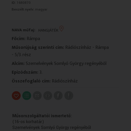
ID:
1680870
VALLÁS
VALLÁS
Beszélt nyelv:
magyar
NAVA műfaj:
HANGJÁTÉK
Főcím:
Rámpa
Műsorújság szerinti cím:
Rádiószínház - Rámpa
- 5/3. rész
Alcím:
Szemelvények Somlyó György regényéből
Epizódszám:
3.
Összefoglaló cím:
Rádiószínház
Műsorszolgáltatói ismertető:
(16-os korhatár)
Szemelvények Somlyó György regényéből