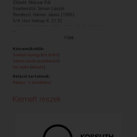
Előadó: Mácsai Pál
Szerkesztő: Simon László
Rendező: Hámor János (1995)
5/4. rész holnap K. 21.32.
(GYÁRT.DÁTUMA: 1995.11.07 - ELSŐ ADÁS: K
...
1995.11.22 - idöpont: 19.38)
TÖBB
Közreműködők:
Somlyó György
(
író, költő
)
Simon László
(
szerkesztő
)
Für Anikó
(
előadó
)
Reláció tartalmak:
Rámpa - 3. (ismétlése)
Kiemelt részek