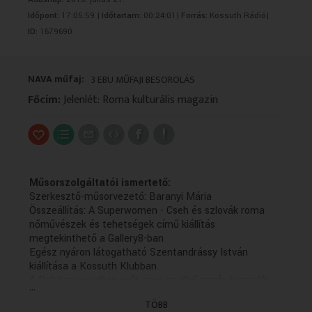
VALLÁS
VALLÁS
Időpont:
17:05:59 |
Időtartam:
00:24:01|
Forrás:
Kossuth Rádió|
ID:
1679690
NAVA műfaj:
3 EBU MŰFAJI BESOROLÁS
Főcím:
Jelenlét: Roma kulturális magazin
Műsorszolgáltatói ismertető:
Szerkesztő-műsorvezető: Baranyi Mária
Összeállítás: A Superwomen - Cseh és szlovák roma
nőművészek és tehetségek című kiállítás
megtekinthető a Gallery8-ban
Egész nyáron látogatható Szentandrássy István
kiállítása a Kossuth Klubban
A Palotanegyedben nyílt meg az első zenés termelői
...
piac
TÖBB
Összeállítás: A világhírű Balázs Elemér Group debütáló