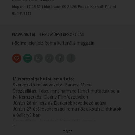
VALLÁS
VALLÁS
Időpont:
17:05:31 |
Időtartam:
00:24:26|
Forrás:
Kossuth Rádió|
ID:
1613356
NAVA műfaj:
3 EBU MŰFAJI BESOROLÁS
Főcím:
Jelenlét: Roma kulturális magazin
Műsorszolgáltatói ismertető:
Szerkesztő-műsorvezető: Baranyi Mária
Összeállítás: Több, mint harminc filmet mutattak be a
IV. Nemzetközi Cigány Filmfesztiválon
Június 28-án lesz az Életkerék következő adása
Június 27-étől csehországi roma nők alkotásai láthatók
a Gallery8-ban
Összeállítás: Kutatások bizonyítják, hogy a
...
cigánygyerekek továbbtanulási esélyei még mindig
TÖBB
elmaradnak a nem cigány társaiktól