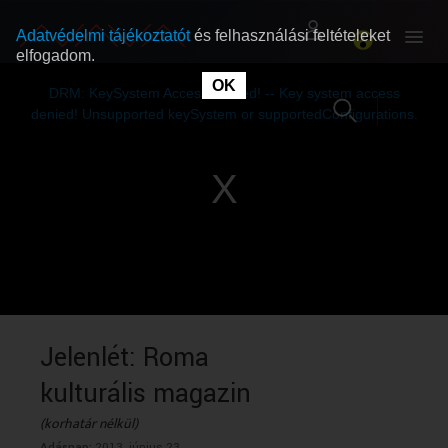
Adatvédelmi tájékoztatót
és felhasználási feltételeket
elfogadom.
This
is
OK
RÓLUNK
RÓLUNK
a
DRM: KeySystem Access Denied! -- Key system access
modal
window.
denied! Unsupported keySystem or supportedConfigurations.
SZABAD MŰSOROK
SZABAD MŰSOROK
MŰSORÚJSÁG
MŰSORÚJSÁG
GYŰJTEMÉNYEK
GYŰJTEMÉNYEK
SEGÍTHETÜNK?
SEGÍTHETÜNK?
Jelenlét: Roma
kulturális magazin
OKTATÁS
OKTATÁS
(korhatár nélkül)
Adásnap:
2013. június 23.