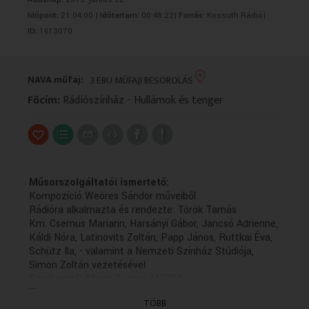
VALLÁS
VALLÁS
Időpont:
21:04:00 |
Időtartam:
00:48:22|
Forrás:
Kossuth Rádió|
ID:
1613070
NAVA műfaj:
3 EBU MŰFAJI BESOROLÁS
Főcím:
Rádiószínház - Hullámok és tenger
Műsorszolgáltatói ismertető:
Kompozíció Weöres Sándor műveiből
Rádióra alkalmazta és rendezte: Török Tamás
Km. Csernus Mariann, Harsányi Gábor, Jancsó Adrienne,
Káldi Nóra, Latinovits Zoltán, Papp János, Ruttkai Éva,
Schütz Ila, - valamint a Nemzeti Színház Stúdiója,
Simon Zoltán vezetésével
Szerkesztő: Albert Zsuzsa (1975)
...
(GYÁRT.DÁTUMA: 1975.02.28 - ELSÖ ADÁS: K
TÖBB
1975.07.28 - idöpont: 20.30