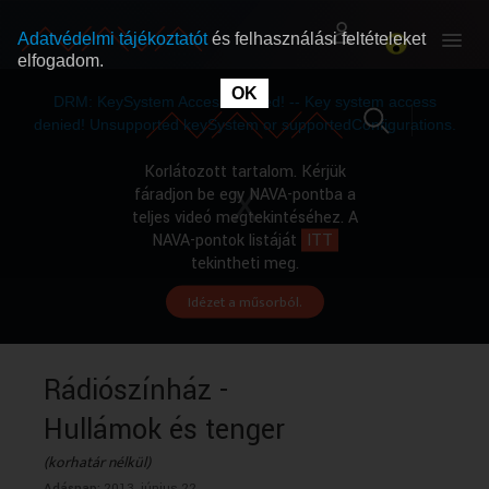
Adatvédelmi tájékoztatót
és felhasználási feltételeket
elfogadom.
This
is
OK
RÓLUNK
RÓLUNK
a
DRM: KeySystem Access Denied! -- Key system access
modal
window.
denied! Unsupported keySystem or supportedConfigurations.
SZABAD MŰSOROK
SZABAD MŰSOROK
Korlátozott tartalom. Kérjük
fáradjon be egy NAVA-pontba a
teljes videó megtekintéséhez. A
MŰSORÚJSÁG
MŰSORÚJSÁG
NAVA-pontok listáját
ITT
tekintheti meg.
Idézet a műsorból.
GYŰJTEMÉNYEK
GYŰJTEMÉNYEK
SEGÍTHETÜNK?
SEGÍTHETÜNK?
Rádiószínház -
Hullámok és tenger
OKTATÁS
OKTATÁS
(korhatár nélkül)
Adásnap:
2013. június 22.