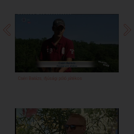
Cséri Balázs, ifjúsági póló játékos
Gé