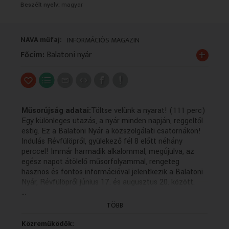
Beszélt nyelv:
magyar
VALLÁS
VALLÁS
NAVA műfaj:
INFORMÁCIÓS MAGAZIN
+
Főcím:
Balatoni nyár
Műsorújság adatai:
Töltse velünk a nyarat! (111 perc)
Egy különleges utazás, a nyár minden napján, reggeltől
estig. Ez a Balatoni Nyár a közszolgálati csatornákon!
Indulás Révfülöpről, gyülekező fél 8 előtt néhány
perccel! Immár harmadik alkalommal, megújulva, az
egész napot átölelő műsorfolyammal, rengeteg
hasznos és fontos információval jelentkezik a Balatoni
Nyár, Révfülöpről június 17. és augusztus 20. között.
...
Idén is garantáljuk a jó hangulatú beszélgetéseket, a
csodálatos tájak bemutatását, természetesen nem
TÖBB
maradnak el az izgalmas vízi kalandok sem és
mindehhez jó zenét is ígérhetünk! Ha velünk tartanak,
Közreműködők: