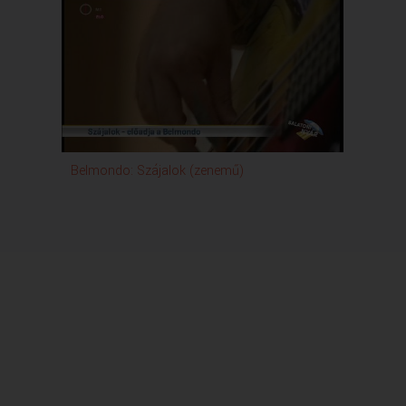
Belmondo: Szájalok (zenemű)
Balat