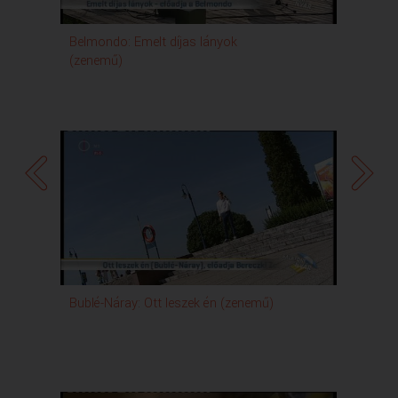
Belmondo: Emelt díjas lányok
Belmo
(zenemű)
Bublé-Náray: Ott leszek én (zenemű)
Belmo