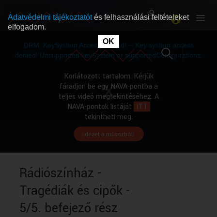
Adatvédelmi tájékoztatót
és felhasználási feltételeket
elfogadom.
This
is
OK
RÓLUNK
RÓLUNK
a
DRM: KeySystem Access Denied! -- Key system access
modal
window.
denied! Unsupported keySystem or supportedConfigurations.
SZABAD MŰSOROK
SZABAD MŰSOROK
Korlátozott tartalom. Kérjük
fáradjon be egy NAVA-pontba a
teljes videó megtekintéséhez. A
MŰSORÚJSÁG
MŰSORÚJSÁG
NAVA-pontok listáját
ITT
tekintheti meg.
Idézet a műsorból.
GYŰJTEMÉNYEK
GYŰJTEMÉNYEK
SEGÍTHETÜNK?
SEGÍTHETÜNK?
Rádiószínház -
Tragédiák és cipők -
OKTATÁS
OKTATÁS
5/5. befejező rész