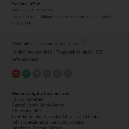
(korhatár nélkül)
VALLÁS
VALLÁS
Adásnap:
2013. május 24.
Időpont:
21:32:11 |
Időtartam:
00:24:47|
Forrás:
Kossuth Rádió|
ID:
1593424
NAVA műfaj:
3 EBU MŰFAJI BESOROLÁS
Főcím:
Rádiószínház - Tragédiák és cipők - 5/5.
befejező rész
Műsorszolgáltatói ismertető:
(16-os korhatár)
Szerző: Orbán János Dénes
Közreműködött:
Czvetkó Sándor, Reviczky Gábor és Zöld Csaba
Rádióra alkalmazta: Lehoczky Orsolya
Rendezte: Tasnádi Márton