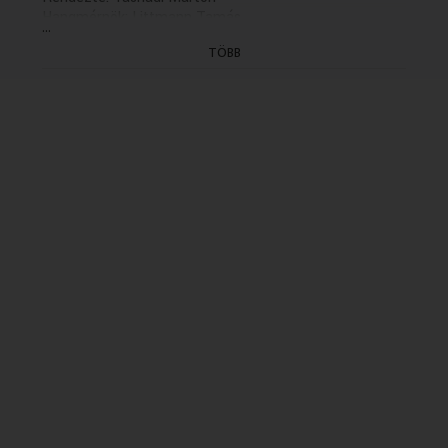
Hangmérnök: Littmann Tamás.
...
A hangfelvételt az MTVA megbízásából a Kaneta
TÖBB
Produkció készítette 2013-ban a Híd Média Stúdióban.
(KÜLSŐ GYÁRTÁS: Kanéta)