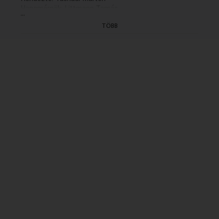
Hangmérnök: Littmann Tamás.
...
A hangfelvételt az MTVA megbízásából a Kaneta
TÖBB
Produkció készítette 2013-ban a Híd Média Stúdióban.
(5/2. rész holnap K. 21.32)
(KÜLSŐ GYÁRTÁS: Kanéta)