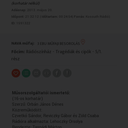
(korhatár nélkül)
VALLÁS
VALLÁS
Adásnap:
2013. május 20.
Időpont:
21:32:12 |
Időtartam:
00:24:54|
Forrás:
Kossuth Rádió|
ID:
1591322
NAVA műfaj:
3 EBU MŰFAJI BESOROLÁS
Főcím:
Rádiószínház - Tragédiák és cipők - 5/1.
rész
Műsorszolgáltatói ismertető:
(16-os korhatár)
Szerző: Orbán János Dénes
Közreműködött:
Czvetkó Sándor, Reviczky Gábor és Zöld Csaba
Rádióra alkalmazta: Lehoczky Orsolya
Rendezte: Tasnádi Márton