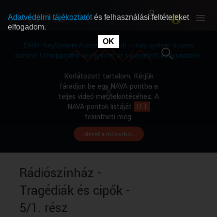
Adatvédelmi tájékoztatót
és felhasználási feltételeket
elfogadom.
This
is
OK
RÓLUNK
RÓLUNK
a
DRM: KeySystem Access Denied! -- Key system access
modal
window.
denied! Unsupported keySystem or supportedConfigurations.
SZABAD MŰSOROK
SZABAD MŰSOROK
Korlátozott tartalom. Kérjük
fáradjon be egy NAVA-pontba a
teljes videó megtekintéséhez. A
MŰSORÚJSÁG
MŰSORÚJSÁG
NAVA-pontok listáját
ITT
tekintheti meg.
Idézet a műsorból.
GYŰJTEMÉNYEK
GYŰJTEMÉNYEK
SEGÍTHETÜNK?
SEGÍTHETÜNK?
Rádiószínház -
Tragédiák és cipők -
OKTATÁS
OKTATÁS
5/1. rész