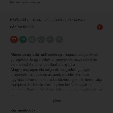
Beszélt nyelv:
magyar
VALLÁS
VALLÁS
NAVA műfaj:
NEMZETISÉGI / KISEBBSÉGI MŰSOR
+
Főcím:
Rondó
Műsorújság adatai:
Kisebbségi magazin bolgárokkal,
görögökkel, lengyelekkel, örményekkel, ruszinokkal és
ukránokkal A műsor bepillantást nyújt a
Magyarországon élő bolgárok, lengyelek, görögök,
örmények, ruszinok és ukránok életébe. A műsor
egyfajta fórumot jelent a kis közösségeknek, bemutatja
múltjukat, történelmüket, a jelen hétköznapjait és
ünnepeit. Fontos feladatot tölt be az anyanyelvi kultúra
...
ápolásában, hiszen a forgatott anyagok többsége az
adott kisebbség nyelvén készül magyar feliratozással. A
TÖBB
műsor bepillantást nyújt a Magyarországon élő
bolgárok, lengyelek, görögök, örmények, ruszinok és
Közreműködők: