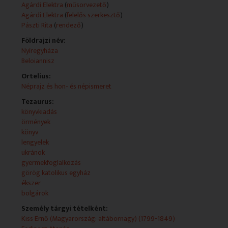
ukránok életébe. Alkotók: Pászti Rita - rendező Ducki
Agárdi Elektra
(
műsorvezető
)
Witek - szerkesztő Agárdi Elektra - szerkesztő Eranyak
Agárdi Elektra
(
felelős szerkesztő
)
Oganova - szerkesztő Kjoszeva Szvetla - szerkesztő
Pászti Rita
(
rendező
)
Stefuca Viktória - szerkesztő Pádár Márta - felelős
Földrajzi név:
szerkesztő
Nyíregyháza
Fő leírás:
Beloiannisz
- XX. Budapesti Nemzetközi Könyvfesztivál
Ortelius:
- Ruszin ünnep Nyíregyházán
Néprajz és hon- és népismeret
- Ékszer és irodalom
- Örmény sütemények
Tezaurus:
- Balkán hangocska
könyvkiadás
- Cirill és Metód ünnepe a Széchenyi-hegyen
örmények
könyv
Műsorszolgáltatói ismertető:
lengyelek
Tartalom:
ukránok
Még javában tart az Ünnepi Könyvhét, júniusi első
gyermekfoglalkozás
adásunkat is részben a könyvnek szenteltük.
görög katolikus egyház
XX. NEMZETKÖZI KÖNYVFESZTIVÁL BUDAPESTEN
ékszer
Április végén 20. alkalommal rendezték meg a
bolgárok
nemzetközi könyvfesztivált, ahol többek között lengyel,
ciprusi és bolgár írókkal is találkozott a közönség.
Személy tárgyi tételként:
Kiss Ernő (Magyarország: altábornagy) (1799-1849)