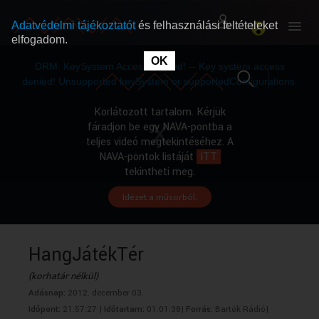
Adatvédelmi tájékoztatót
és felhasználási feltételeket
elfogadom.
This
is
OK
RÓLUNK
RÓLUNK
a
DRM: KeySystem Access Denied! -- Key system access
modal
window.
denied! Unsupported keySystem or supportedConfigurations.
SZABAD MŰSOROK
SZABAD MŰSOROK
Korlátozott tartalom. Kérjük
fáradjon be egy NAVA-pontba a
teljes videó megtekintéséhez. A
MŰSORÚJSÁG
MŰSORÚJSÁG
NAVA-pontok listáját
ITT
tekintheti meg.
Idézet a műsorból.
GYŰJTEMÉNYEK
GYŰJTEMÉNYEK
SEGÍTHETÜNK?
SEGÍTHETÜNK?
HangJátékTér
(korhatár nélkül)
OKTATÁS
OKTATÁS
Adásnap:
2012. december 03.
Időpont:
21:57:27 |
Időtartam:
01:01:38|
Forrás:
Bartók Rádió|