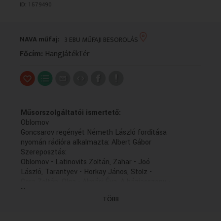
ID:
1579490
VALLÁS
VALLÁS
NAVA műfaj:
3 EBU MŰFAJI BESOROLÁS
Főcím:
HangJátékTér
Műsorszolgáltatói ismertető:
Oblomov
Goncsarov regényét Németh László fordítása
nyomán rádióra alkalmazta: Albert Gábor
Szereposztás:
Oblomov - Latinovits Zoltán, Zahar - Joó
László, Tarantyev - Horkay János, Stolz -
Gera Zoltán, Olga - Almási Éva, A háziasszony -
...
Temessy Hédi, A háziasszony bátyja - Deák
TÖBB
Sándor, Szobalány - Szatmári Liza
Szerkesztő: Puskás Károly