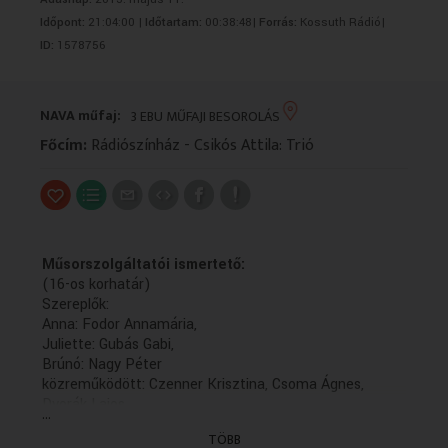
VALLÁS
VALLÁS
Időpont:
21:04:00 |
Időtartam:
00:38:48|
Forrás:
Kossuth Rádió|
ID:
1578756
NAVA műfaj:
3 EBU MŰFAJI BESOROLÁS
Főcím:
Rádiószínház - Csikós Attila: Trió
Műsorszolgáltatói ismertető:
(16-os korhatár)
Szereplők:
Anna: Fodor Annamária,
Juliette: Gubás Gabi,
Brúnó: Nagy Péter
közreműködött: Czenner Krisztina, Csoma Ágnes,
Dvorák Lajos
...
Hangmester: Fazekas László
TÖBB
zenei szerkesztő: Kőváry Katalin