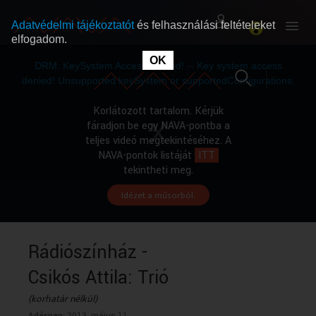
Adatvédelmi tájékoztatót
és felhasználási feltételeket
elfogadom.
This
is
OK
RÓLUNK
RÓLUNK
a
DRM: KeySystem Access Denied! -- Key system access
modal
window.
denied! Unsupported keySystem or supportedConfigurations.
SZABAD MŰSOROK
SZABAD MŰSOROK
Korlátozott tartalom. Kérjük
fáradjon be egy NAVA-pontba a
teljes videó megtekintéséhez. A
MŰSORÚJSÁG
MŰSORÚJSÁG
NAVA-pontok listáját
ITT
tekintheti meg.
Idézet a műsorból.
GYŰJTEMÉNYEK
GYŰJTEMÉNYEK
SEGÍTHETÜNK?
SEGÍTHETÜNK?
Rádiószínház -
Csikós Attila: Trió
OKTATÁS
OKTATÁS
(korhatár nélkül)
Adásnap:
2013. május 11.