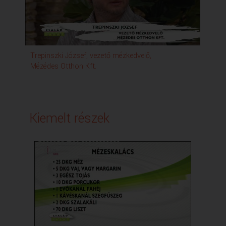
Trepinszki József, vezető mézkedvelő,
St
Mézédes Otthon Kft.
Kiemelt részek