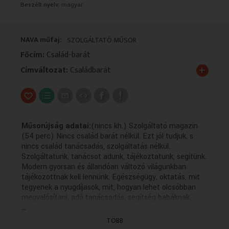
Beszélt nyelv:
magyar
VALLÁS
VALLÁS
NAVA műfaj:
SZOLGÁLTATÓ MŰSOR
Főcím:
Család-barát
+
Címváltozat:
Családbarát
Műsorújság adatai:
(nincs kh.) Szolgáltató magazin
(54 perc) Nincs család barát nélkül. Ezt jól tudjuk, s
nincs család tanácsadás, szolgáltatás nélkül.
Szolgáltatunk, tanácsot adunk, tájékoztatunk, segítünk.
Modern gyorsan és állandóan változó világunkban
tájékozottnak kell lennünk. Egészségügy, oktatás, mit
tegyenek a nyugdíjasok, mit, hogyan lehet olcsóbban
megvalósítani, adó tanácsadás, segítség babáknak,
...
mamáknak, szabadidős tanácsok és sok minden más a
nézőknek. Várjuk telefonjaikat, leveleiket, minden
TÖBB
kérdésre azonnal válaszolunk. Tanácsadások: milyen