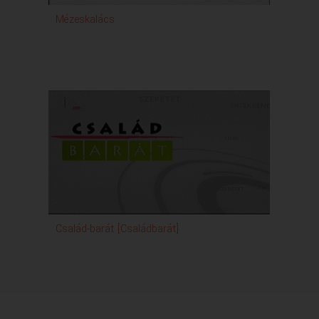
Mézeskalács
Család-barát [Családbarát]