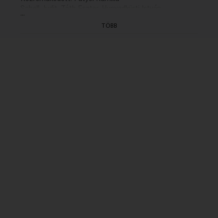
Schell Judit, Tóth Eszter, Hunyadkürti István,
...
Mészáros András, Szegezdi Róbert,
TÖBB
Szombathy Gyula
Zenei szerk.: Tasnádi Márton
Dramaturg: Tasnádi Márton
Rendező: Tasnádi Márton (2013)
(6/5. rész hétfőn K 21.32)
(Külső gyártás)