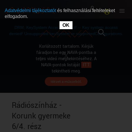
Adatvédelmi tájékoztatót
és felhasználási feltételeket
elfogadom.
This
is
OK
RÓLUNK
RÓLUNK
a
DRM: KeySystem Access Denied! -- Key system access
modal
window.
denied! Unsupported keySystem or supportedConfigurations.
SZABAD MŰSOROK
SZABAD MŰSOROK
Korlátozott tartalom. Kérjük
fáradjon be egy NAVA-pontba a
teljes videó megtekintéséhez. A
MŰSORÚJSÁG
MŰSORÚJSÁG
NAVA-pontok listáját
ITT
tekintheti meg.
Idézet a műsorból.
GYŰJTEMÉNYEK
GYŰJTEMÉNYEK
SEGÍTHETÜNK?
SEGÍTHETÜNK?
Rádiószínház -
Korunk gyermeke
OKTATÁS
OKTATÁS
6/4. rész