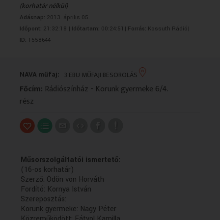
(korhatár nélkül)
VALLÁS
VALLÁS
Adásnap:
2013. április 05.
Időpont:
21:32:18 |
Időtartam:
00:24:51|
Forrás:
Kossuth Rádió|
ID:
1558644
NAVA műfaj:
3 EBU MŰFAJI BESOROLÁS
Főcím:
Rádiószínház - Korunk gyermeke 6/4.
rész
Műsorszolgáltatói ismertető:
(16-os korhatár)
Szerző: Ödön von Horváth
Fordító: Kornya István
Szereposztás:
Korunk gyermeke: Nagy Péter
Közreműködött: Fátyol Kamilla