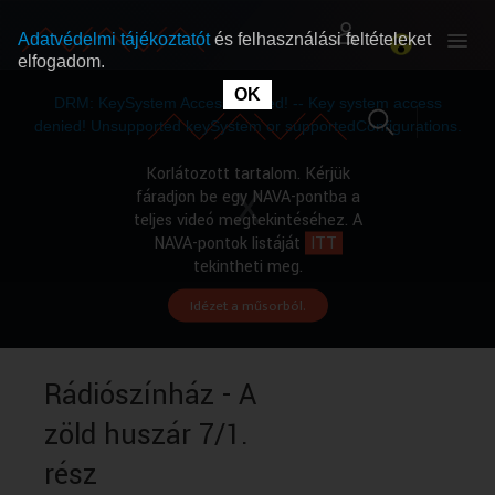
Adatvédelmi tájékoztatót
és felhasználási feltételeket
elfogadom.
This
is
OK
RÓLUNK
RÓLUNK
a
DRM: KeySystem Access Denied! -- Key system access
modal
window.
denied! Unsupported keySystem or supportedConfigurations.
SZABAD MŰSOROK
SZABAD MŰSOROK
Korlátozott tartalom. Kérjük
fáradjon be egy NAVA-pontba a
teljes videó megtekintéséhez. A
MŰSORÚJSÁG
MŰSORÚJSÁG
NAVA-pontok listáját
ITT
tekintheti meg.
Idézet a műsorból.
GYŰJTEMÉNYEK
GYŰJTEMÉNYEK
SEGÍTHETÜNK?
SEGÍTHETÜNK?
Rádiószínház - A
zöld huszár 7/1.
OKTATÁS
OKTATÁS
rész