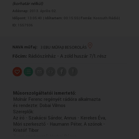
(korhatár nélkül)
VALLÁS
VALLÁS
Adásnap:
2013. április 02.
Időpont:
13:05:40 |
Időtartam:
00:15:55|
Forrás:
Kossuth Rádió|
ID:
1557936
NAVA műfaj:
3 EBU MŰFAJI BESOROLÁS
Főcím:
Rádiószínház - A zöld huszár 7/1. rész
Műsorszolgáltatói ismertető:
Molnár Ferenc regényét rádióra alkalmazta
és rendezte: Dobai Vilmos
Szereplők:
Az író - Szakácsi Sándor, Annus - Kerekes Éva,
Móri szerkesztő - Haumann Péter, A szónok -
Kristóf Tibor
Zenei szerkesztő: Horkai Rózsa