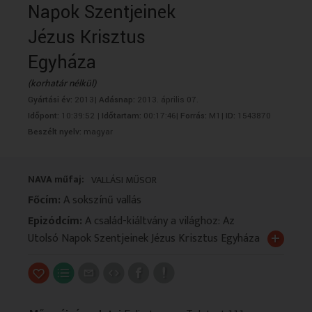
Napok Szentjeinek
VALLÁS
VALLÁS
Jézus Krisztus
Egyháza
(korhatár nélkül)
Gyártási év:
2013|
Adásnap:
2013. április 07.
Időpont:
10:39:52 |
Időtartam:
00:17:46|
Forrás:
M1|
ID:
1543870
Beszélt nyelv:
magyar
NAVA műfaj:
VALLÁSI MŰSOR
Főcím:
A sokszínű vallás
Epizódcím:
A család-kiáltvány a világhoz: Az
+
Utolsó Napok Szentjeinek Jézus Krisztus Egyháza