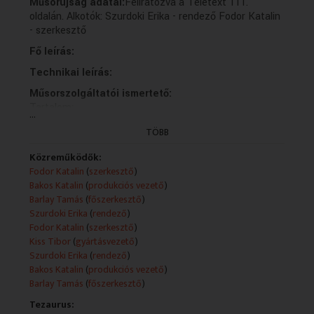
Műsorújság adatai:
Feliratozva a Teletext 111.
oldalán. Alkotók: Szurdoki Erika - rendező Fodor Katalin
- szerkesztő
Fő leírás:
Technikai leírás:
Műsorszolgáltatói ismertető:
Tartalom:
...
TÖBB
Az egyház A Család c. kiáltványáról szólnak a fiatal
házaspárok.
Közreműködők:
Fodor Katalin
(
szerkesztő
)
Alkotók:
Bakos Katalin
(
produkciós vezető
)
Barlay Tamás
(
főszerkesztő
)
Operatőr: Mánfai Miklós
Szurdoki Erika
(
rendező
)
Gyártásvezető: Kiss Tibor
Fodor Katalin
(
szerkesztő
)
Szerkesztő: Fodor Katalin
Kiss Tibor
(
gyártásvezető
)
Vágó: Király Ferenc
Szurdoki Erika
(
rendező
)
Rendező: Szurdoki Erika
Bakos Katalin
(
produkciós vezető
)
Hangmérnök: Krajcsovits István
Barlay Tamás
(
főszerkesztő
)
Forgatókönyvíró: Fodor Katalin
Tezaurus: