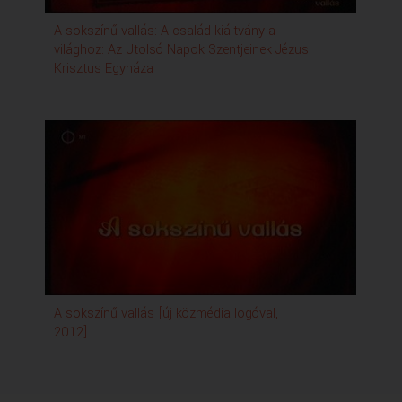
az egész magyar nemzet számára,
hogy van arra lehetőség, hogy a
A sokszínű vallás: A család-kiáltvány a
családok, a házaspárok
világhoz: Az Utolsó Napok Szentjeinek Jézus
és az egész családok örökkévalóságra
Krisztus Egyháza
egyesüljenek.
Van arra lehetőség a szent
templomokban, szent szertartások
által, az Úr szent templomaiban,
hogy a családok ne csak
holtomiglan-holtodiglan legyenek
együtt egy házasságban, egy jó
házasságban, hanem, hogy ez a
házassági szövetség ez az
örökkévalóság idejére is tartson.
Tehát amikor az egyik fél meghal,
akkor ne legyen vége,
hanem az örökkévalóságban a házasság
A sokszínű vallás [új közmédia logóval,
fennmaradjon.
2012]
Ezek a szent szertartások az Úr
szent templomaiban érhetők el.
Világszerte több mint 100 ilyen
templom van.