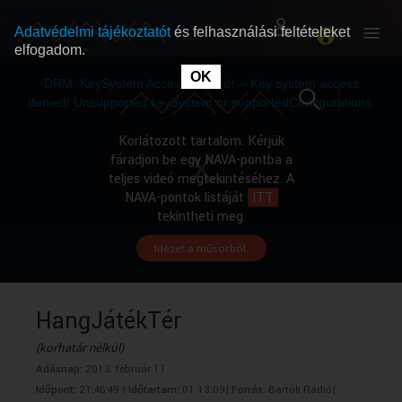
Adatvédelmi tájékoztatót
és felhasználási feltételeket
elfogadom.
This
is
OK
RÓLUNK
RÓLUNK
a
DRM: KeySystem Access Denied! -- Key system access
modal
window.
denied! Unsupported keySystem or supportedConfigurations.
SZABAD MŰSOROK
SZABAD MŰSOROK
Korlátozott tartalom. Kérjük
fáradjon be egy NAVA-pontba a
teljes videó megtekintéséhez. A
MŰSORÚJSÁG
MŰSORÚJSÁG
NAVA-pontok listáját
ITT
tekintheti meg.
Idézet a műsorból.
GYŰJTEMÉNYEK
GYŰJTEMÉNYEK
SEGÍTHETÜNK?
SEGÍTHETÜNK?
HangJátékTér
(korhatár nélkül)
OKTATÁS
OKTATÁS
Adásnap:
2013. február 11.
Időpont:
21:46:49 |
Időtartam:
01:13:09|
Forrás:
Bartók Rádió|