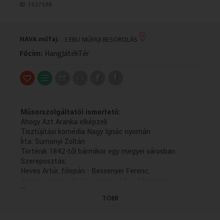
ID:
1527598
VALLÁS
VALLÁS
NAVA műfaj:
3 EBU MŰFAJI BESOROLÁS
Főcím:
HangJátékTér
Műsorszolgáltatói ismertető:
Ahogy Azt Aranka elképzeli
Tisztújítási komédia Nagy Ignác nyomán
Írta: Sumonyi Zoltán
Történik 1842-től bármikor egy megyei városban
Szereposztás:
Heves Artúr, főispán - Bessenyei Ferenc,
Aranka, gazdag fiatal özvegy - Moór Marianna,
...
Farkasfalvi Sándor, alispán - Sinkovits Imre,
TÖBB
Tornyai Károly, szolgabíró - Végvári Tamás,
Langyos, főorvos - Agárdi Gábor, Kinga,