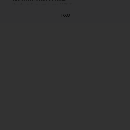
Rendező: Simonyi János (1992)
...
(15/2.rész: holnap, K. 21.30)
TÖBB
(GYÁRT.DÁTUMA: 1992.10.29 ELSÖ ADÁS: K
1992.11.04 idöpont: 11.35 - ISMÉTLÉSI DÁTUMA:
1998.10.26/K/11.35)