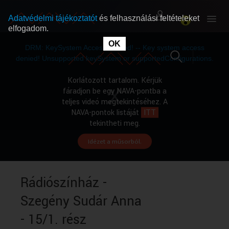
Adatvédelmi tájékoztatót
és felhasználási feltételeket
elfogadom.
This
is
OK
RÓLUNK
RÓLUNK
a
DRM: KeySystem Access Denied! -- Key system access
modal
window.
denied! Unsupported keySystem or supportedConfigurations.
SZABAD MŰSOROK
SZABAD MŰSOROK
Korlátozott tartalom. Kérjük
fáradjon be egy NAVA-pontba a
teljes videó megtekintéséhez. A
MŰSORÚJSÁG
MŰSORÚJSÁG
NAVA-pontok listáját
ITT
tekintheti meg.
Idézet a műsorból.
GYŰJTEMÉNYEK
GYŰJTEMÉNYEK
SEGÍTHETÜNK?
SEGÍTHETÜNK?
Rádiószínház -
Szegény Sudár Anna
OKTATÁS
OKTATÁS
- 15/1. rész