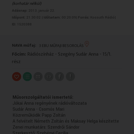
(korhatár nélkül)
VALLÁS
VALLÁS
Adásnap:
2013. január 22.
Időpont:
21:30:02 |
Időtartam:
00:20:09|
Forrás:
Kossuth Rádió|
ID:
1520388
NAVA műfaj:
3 EBU MŰFAJI BESOROLÁS
Főcím:
Rádiószínház - Szegény Sudár Anna - 15/1.
rész
Műsorszolgáltatói ismertető:
Jókai Anna regényének rádióváltozata
Sudár Anna - Csomós Mari
Közreműködik Papp Zoltán
A felvételt Németh Zoltán és Maksay Helga készítette
Zenei munkatárs: Szendrői Sándor
Szerkesztő: Szebényi Cecília