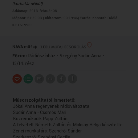
(korhatár nélkül)
VALLÁS
VALLÁS
Adásnap:
2013. február 08.
Időpont:
21:30:03 |
Időtartam:
00:19:46|
Forrás:
Kossuth Rádió|
ID:
1519986
NAVA műfaj:
3 EBU MŰFAJI BESOROLÁS
Főcím:
Rádiószínház - Szegény Sudár Anna -
15/14. rész
Műsorszolgáltatói ismertető:
Jókai Anna regényének rádióváltozata
Sudár Anna - Csomós Mari
Közreműködik Papp Zoltán
A felvételt Németh Zoltán és Maksay Helga készítette
Zenei munkatárs: Szendrői Sándor
Szerkesztő: Szebényi Cecília