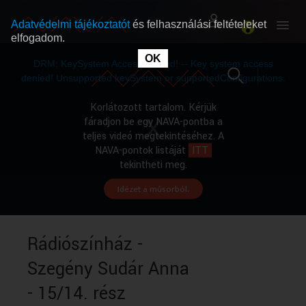
Adatvédelmi tájékoztatót
és felhasználási feltételeket
elfogadom.
This
is
OK
RÓLUNK
RÓLUNK
a
DRM: KeySystem Access Denied! -- Key system access
modal
window.
denied! Unsupported keySystem or supportedConfigurations.
SZABAD MŰSOROK
SZABAD MŰSOROK
Korlátozott tartalom. Kérjük
fáradjon be egy NAVA-pontba a
teljes videó megtekintéséhez. A
MŰSORÚJSÁG
MŰSORÚJSÁG
NAVA-pontok listáját
ITT
tekintheti meg.
Idézet a műsorból.
GYŰJTEMÉNYEK
GYŰJTEMÉNYEK
SEGÍTHETÜNK?
SEGÍTHETÜNK?
Rádiószínház -
Szegény Sudár Anna
OKTATÁS
OKTATÁS
- 15/14. rész