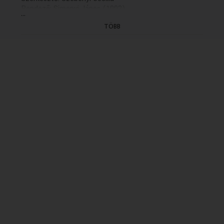
Rendező: Simonyi János (1992)
...
(15/15. befejező rész: hétfőn, K. 21.30)
TÖBB
(GYÁRT.DÁTUMA: 1992.11.10 ELSÖ ADÁS: K
1992.11.23 idöpont: 11.35
ISMÉTLÉSI DÁTUMA: 1998.11.12/K/11.35