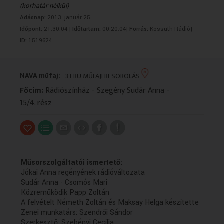
(korhatár nélkül)
VALLÁS
VALLÁS
Adásnap:
2013. január 25.
Időpont:
21:30:04 |
Időtartam:
00:20:04|
Forrás:
Kossuth Rádió|
ID:
1519624
NAVA műfaj:
3 EBU MŰFAJI BESOROLÁS
Főcím:
Rádiószínház - Szegény Sudár Anna -
15/4. rész
Műsorszolgáltatói ismertető:
Jókai Anna regényének rádióváltozata
Sudár Anna - Csomós Mari
Közreműködik Papp Zoltán
A felvételt Németh Zoltán és Maksay Helga készítette
Zenei munkatárs: Szendrői Sándor
Szerkesztő: Szebényi Cecília