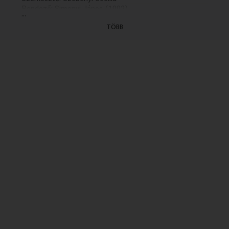
Rendező: Simonyi János (1992)
...
(15/5.rész: hétfőn, K. 21.30)
TÖBB
(GYÁRT.DÁTUMA: 1992.10.29 - ELSÖ ADÁS: K
1992.11.09 idöpont: 11.35 - ISMÉTLÉSI DÁTUMA:
1998.10.29/K/11.35)