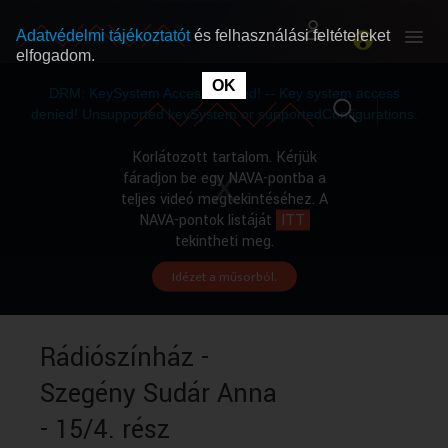
Adatvédelmi tájékoztatót
és felhasználási feltételeket
elfogadom.
This
is
OK
RÓLUNK
RÓLUNK
a
DRM: KeySystem Access Denied! -- Key system access
modal
window.
denied! Unsupported keySystem or supportedConfigurations.
SZABAD MŰSOROK
SZABAD MŰSOROK
Korlátozott tartalom. Kérjük
fáradjon be egy NAVA-pontba a
teljes videó megtekintéséhez. A
MŰSORÚJSÁG
MŰSORÚJSÁG
NAVA-pontok listáját
ITT
tekintheti meg.
Idézet a műsorból.
GYŰJTEMÉNYEK
GYŰJTEMÉNYEK
SEGÍTHETÜNK?
SEGÍTHETÜNK?
Rádiószínház -
Szegény Sudár Anna
OKTATÁS
OKTATÁS
- 15/4. rész