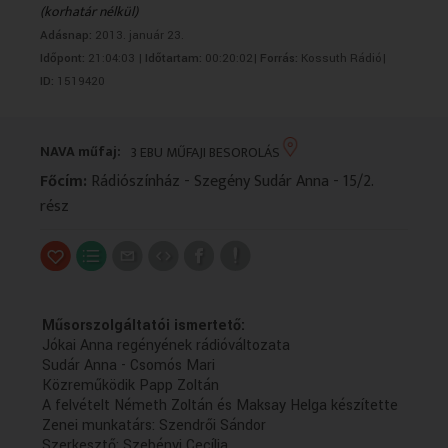
(korhatár nélkül)
VALLÁS
VALLÁS
Adásnap:
2013. január 23.
Időpont:
21:04:03 |
Időtartam:
00:20:02|
Forrás:
Kossuth Rádió|
ID:
1519420
NAVA műfaj:
3 EBU MŰFAJI BESOROLÁS
Főcím:
Rádiószínház - Szegény Sudár Anna - 15/2.
rész
Műsorszolgáltatói ismertető:
Jókai Anna regényének rádióváltozata
Sudár Anna - Csomós Mari
Közreműködik Papp Zoltán
A felvételt Németh Zoltán és Maksay Helga készítette
Zenei munkatárs: Szendrői Sándor
Szerkesztő: Szebényi Cecília