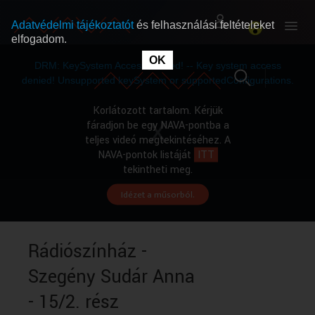
Adatvédelmi tájékoztatót
és felhasználási feltételeket
elfogadom.
This
is
OK
RÓLUNK
RÓLUNK
a
DRM: KeySystem Access Denied! -- Key system access
modal
window.
denied! Unsupported keySystem or supportedConfigurations.
SZABAD MŰSOROK
SZABAD MŰSOROK
Korlátozott tartalom. Kérjük
fáradjon be egy NAVA-pontba a
teljes videó megtekintéséhez. A
MŰSORÚJSÁG
MŰSORÚJSÁG
NAVA-pontok listáját
ITT
tekintheti meg.
Idézet a műsorból.
GYŰJTEMÉNYEK
GYŰJTEMÉNYEK
SEGÍTHETÜNK?
SEGÍTHETÜNK?
Rádiószínház -
Szegény Sudár Anna
OKTATÁS
OKTATÁS
- 15/2. rész