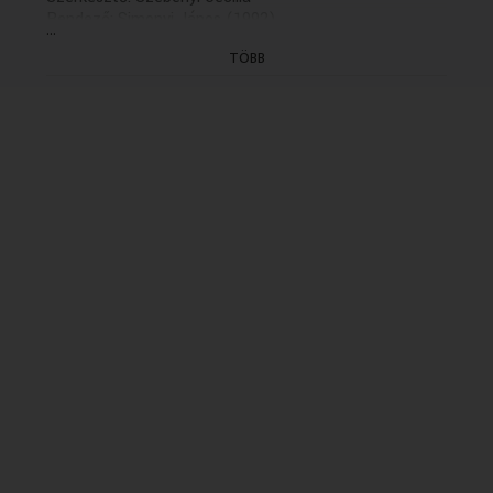
Rendező: Simonyi János (1992)
...
(15/3.rész: holnap, K. 21.30)
TÖBB
(GYÁRT.DÁTUMA: 1992.10.29 - ELSÖ ADÁS: K
1992.11.05 idöpont: 11.35 ISMÉTLÉSI DÁTUMA:
1998.10.27/K/11.35)