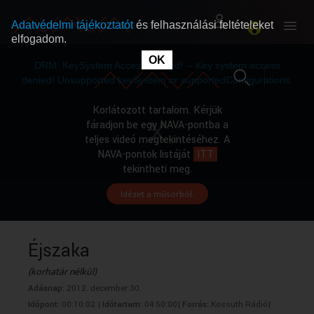
Adatvédelmi tájékoztatót
és felhasználási feltételeket
elfogadom.
This
is
OK
RÓLUNK
RÓLUNK
a
DRM: KeySystem Access Denied! -- Key system access
modal
window.
denied! Unsupported keySystem or supportedConfigurations.
SZABAD MŰSOROK
SZABAD MŰSOROK
Korlátozott tartalom. Kérjük
fáradjon be egy NAVA-pontba a
teljes videó megtekintéséhez. A
MŰSORÚJSÁG
MŰSORÚJSÁG
NAVA-pontok listáját
ITT
tekintheti meg.
Idézet a műsorból.
GYŰJTEMÉNYEK
GYŰJTEMÉNYEK
SEGÍTHETÜNK?
SEGÍTHETÜNK?
Éjszaka
(korhatár nélkül)
OKTATÁS
OKTATÁS
Adásnap:
2012. december 30.
Időpont:
00:10:02 |
Időtartam:
04:50:00|
Forrás:
Kossuth Rádió|