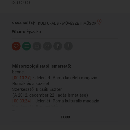
ID:
1504328
VALLÁS
VALLÁS
NAVA műfaj:
KULTURÁLIS / MŰVÉSZETI MŰSOR
Főcím:
Éjszaka
Műsorszolgáltatói ismertető:
benne:
[00:10:27]
- Jelenlét: Roma közéleti magazin
Romák és a közélet
Szerkesztő: Bicsák Eszter
(A 2012. december 22-i adás ismétlése)
[00:33:24]
- Jelenlét: Roma kulturális magazin
Szerkesztő: Baranyi Mária
...
Műsorvezető: Horváth Éva
TÖBB
(A 2012. december 23-i adás ismétlése)
[01:00:00]
- Hírek