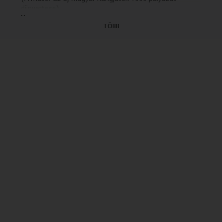
díjnyertese)
...
(Első adás: 1999.05.19)
TÖBB