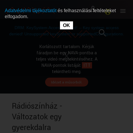
Adatvédelmi tájékoztatót
és felhasználási feltételeket
elfogadom.
This
is
OK
RÓLUNK
RÓLUNK
a
DRM: KeySystem Access Denied! -- Key system access
modal
window.
denied! Unsupported keySystem or supportedConfigurations.
SZABAD MŰSOROK
SZABAD MŰSOROK
Korlátozott tartalom. Kérjük
fáradjon be egy NAVA-pontba a
teljes videó megtekintéséhez. A
MŰSORÚJSÁG
MŰSORÚJSÁG
NAVA-pontok listáját
ITT
tekintheti meg.
Idézet a műsorból.
GYŰJTEMÉNYEK
GYŰJTEMÉNYEK
SEGÍTHETÜNK?
SEGÍTHETÜNK?
Rádiószínház -
Változatok egy
OKTATÁS
OKTATÁS
gyerekdalra