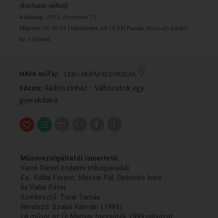
(korhatár nélkül)
VALLÁS
VALLÁS
Adásnap:
2012. december 11.
Időpont:
20:30:05 |
Időtartam:
00:18:58|
Forrás:
Kossuth Rádió|
ID:
1503660
NAVA műfaj:
3 EBU MŰFAJI BESOROLÁS
Főcím:
Rádiószínház - Változatok egy
gyerekdalra
Műsorszolgáltatói ismertető:
Varró Dániel irodalmi stílusparódiái
Ea.: Kállai Ferenc, Mácsai Pál, Sinkovits Imre
és Vallai Péter
Szerkesztő: Turai Tamás
Rendező: Szabó Kálmán (1999)
(A műsor az Új Magyar hangjáték 1999 pályázat