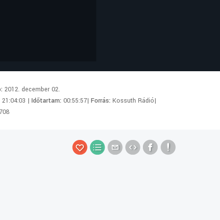
p:
2012. december 02.
:
21:04:03 |
Időtartam:
00:55:57|
Forrás:
Kossuth Rádió|
708