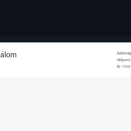
 álom
Adásna
Időpont
ID:
1502