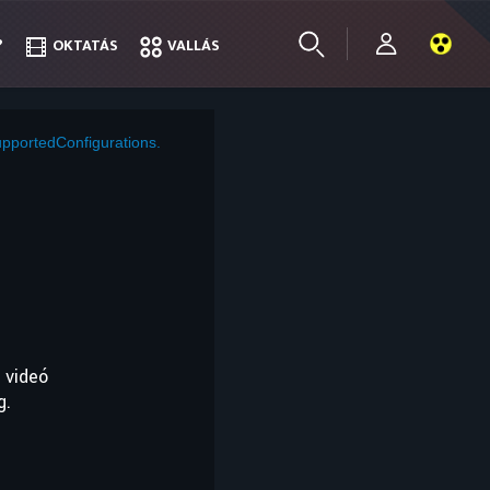
?
?
OKTATÁS
OKTATÁS
VALLÁS
VALLÁS
pportedConfigurations.
 videó
g.