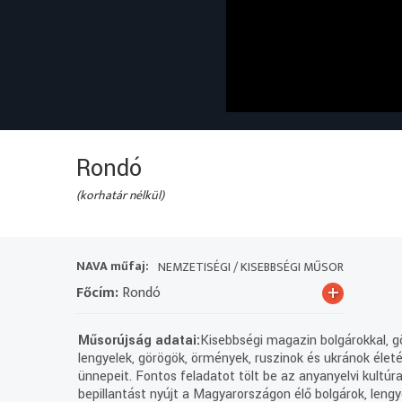
Rondó
(korhatár nélkül)
NAVA műfaj:
NEMZETISÉGI / KISEBBSÉGI MŰSOR
+
Főcím:
Rondó
Műsorújság adatai:
Kisebbségi magazin bolgárokkal, gö
lengyelek, görögök, örmények, ruszinok és ukránok élet
ünnepeit. Fontos feladatot tölt be az anyanyelvi kultú
bepillantást nyújt a Magyarországon élő bolgárok, lengy