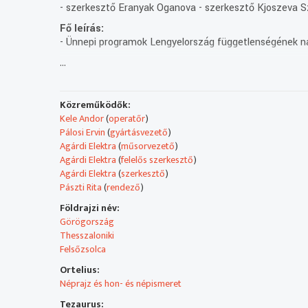
- szerkesztő Eranyak Oganova - szerkesztő Kjoszeva Sz
Fő leírás:
- Ünnepi programok Lengyelország függetlenségének 
...
- Emlékezés az 1932-1933-ban éhen halt ukránokra.
- Részlet a Fedinecz Atanáz festőművész világa című 2
Közreműködők:
Kele Andor
(
operatőr
)
- Örmény üveg ikonfestészet.
Pálosi Ervin
(
gyártásvezető
)
Agárdi Elektra
(
műsorvezető
)
- A győri vaskakas és a poznani városháza kecskegidáin
Agárdi Elektra
(
felelős szerkesztő
)
Agárdi Elektra
(
szerkesztő
)
- Zöldág Nemzetközi Öko-Design Fesztivál a Klebelsberg K
Pászti Rita
(
rendező
)
- Programajánló: Klasszikusok buzukira és szimfonikus
Földrajzi név:
Görögország
- Thessaloniki nevezetességei röviden: Aphroditétől - 
Thesszaloniki
Tamás, operatőr: Mészáros Kornél).
Felsőzsolca
Ortelius:
- Tízéves a Felsőzsolcai Bolgár Önkormányzat.
Néprajz és hon- és népismeret
Műsorszolgáltatói ismertető:
Tezaurus: