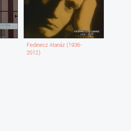
Fedinecz Atanáz (1936-
Federma
2012)
tanár