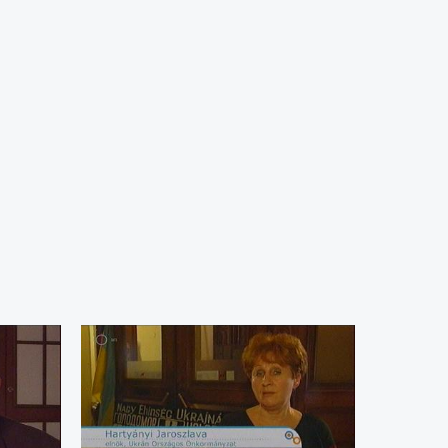
tlenségének napját, poznani kifli, lengyel zene, tánc
ól érkeztek a közreműködők.
sében működő ikonfestő tanfolyam alkotói. Közös
ga. 17 alkotó körülbelül 80 munkájával ismerkedhetnek
elítőt az ipar-, és képzőművészet, valamint az