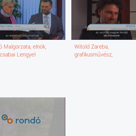
 Malgorzata, elnök,
Witold Zareba,
csabai Lengyel
grafikusművész,
tiségi
Tarnowskie Góry
mányzat