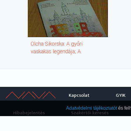
Olcha Sikorska: A győri
vaskakas legendája; A
poznani városháza
kecskegidáinak legendája
(könyv)
Kapcsolat
GYIK
Adatvédelmi tájékoztatót
és fel
Hibabejelentés
Szakértői keresés