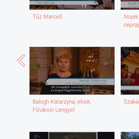
innováció kategóriáit felölelve.
TÁJAK és VÁROSOK - THESSALONIKI
Tűz Marcell
Nojek 
Thessaloniki idén ünnepli felszabadulásának 100. évford
népra
10 ÉVES A FELSŐZSOLCAI BOLGÁR ÖNKORMÁNYZAT
A hazánkban élő bolgárok egy része egykor Dragonovóbó
megalakulásának 10 éves jubileumát.
Teljes leirat:
Balogh Katarzyna, elnök,
Szaká
Fővárosi Lengyel
Önkormányzat