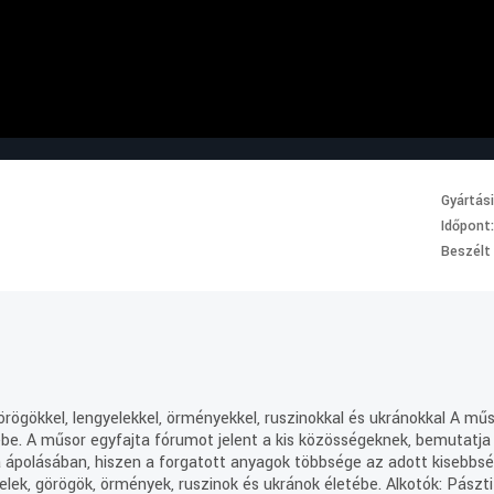
Gyártás
Időpont
Beszélt
rögökkel, lengyelekkel, örményekkel, ruszinokkal és ukránokkal A műs
ébe. A műsor egyfajta fórumot jelent a kis közösségeknek, bemutatja 
ra ápolásában, hiszen a forgatott anyagok többsége az adott kisebbs
elek, görögök, örmények, ruszinok és ukránok életébe. Alkotók: Pászti