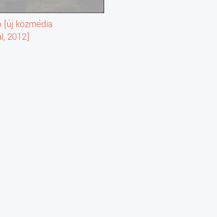
 [új közmédia
l, 2012]