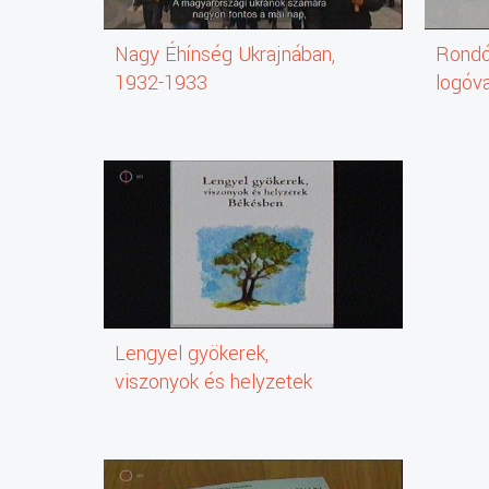
Nagy Éhínség Ukrajnában,
Rondó
1932-1933
logóva
Lengyel gyökerek,
viszonyok és helyzetek
Békésben (könyv)