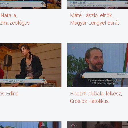
Natalia,
Máté László, elnök,
ulóját. A város a turisták egyik kedvelt úticélja. Nevezetességeit, t
jzmuzeológus
Magyar-Lengyel Baráti
Kulturális Egyesület
l érkezett Magyarországra és telepedett le Felsőzsolcán. A helyi b
cs Edina
Robert Dlubala, lelkész,
Grosics Katolikus
Labdarúgó Akadémia, Gyu