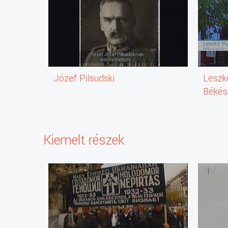
Józef Pilsudski
Leszkó
Békés
Nemze
Önkor
Kiemelt részek