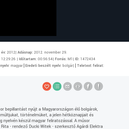
i év:
2012|
Adásnap:
2012. november 29.
:
12:29:26 |
Időtartam:
00:56:54|
Forrás:
M1|
ID:
1472434
|
|
 nyelv:
magyar
Eredeti beszélt nyelv:
bolgár|
Teletext felirat:
or bepillantást nyújt a Magyarországon élő bolgárok,
múltjukat, történelmüket, a jelen hétköznapjait és
ég nyelvén készül magyar feliratozással. A műsor
 Rita - rendező Ducki Witek - szerkesztő Agárdi Elektra