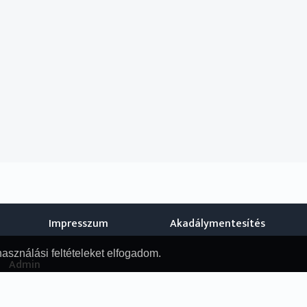
Impresszum
Akadálymentesítés
használási feltételeket elfogadom.
Admin
© Nemzeti Audiovizuális Archívum, 2019