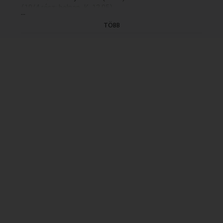
(10/4.rész: holnap, K. 13.05)
...
(GYÁRT.DÁTUMA: 1994.10.05 - ELSÖ ADÁS: K
TÖBB
1994.10.19 idöpont: 11.35)