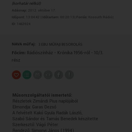
(korhatár nélkül)
VALLÁS
VALLÁS
Adásnap:
2012. október 17.
Időpont:
13:04:42 |
Időtartam:
00:20:13|
Forrás:
Kossuth Rádió|
ID:
1463924
NAVA műfaj:
3 EBU MŰFAJI BESOROLÁS
Főcím:
Rádiószínház - Krónika 1956-ról - 10/3.
rész
Műsorszolgáltatói ismertető:
Részletek Zimándi Pius naplójából
Elmondja: Garas Dezső
A felvételt Kakó Gyula Radák László,
Szabó Sándor és Tamás Benedek készítette
Szerkesztő: Vágó Péter
Rendező: Simonyi János (1994)