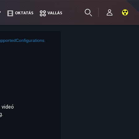
?
?
OKTATÁS
OKTATÁS
VALLÁS
VALLÁS
pportedConfigurations.
 videó
g.