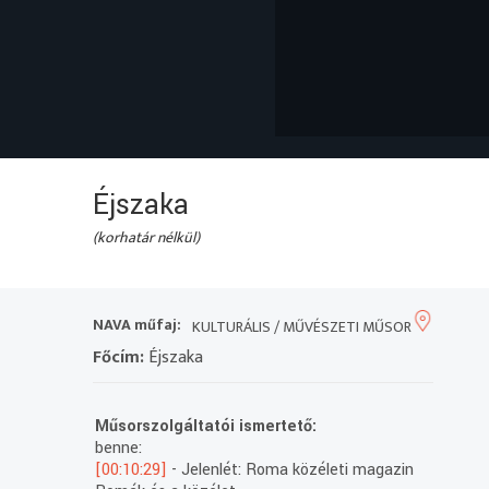
Éjszaka
(korhatár nélkül)
NAVA műfaj:
KULTURÁLIS / MŰVÉSZETI MŰSOR
Főcím:
Éjszaka
Műsorszolgáltatói ismertető:
benne:
[00:10:29]
- Jelenlét: Roma közéleti magazin