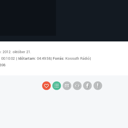
p:
2012. október 21.
:
00:10:02 |
Időtartam:
04:49:58|
Forrás:
Kossuth Rádió|
898