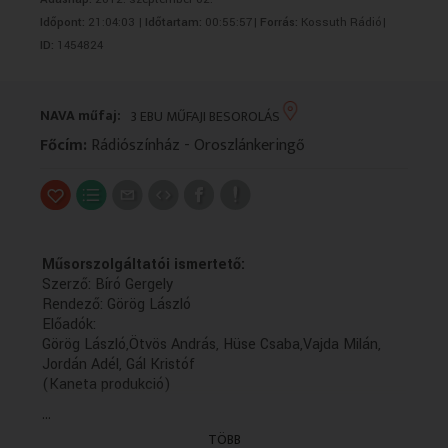
VALLÁS
VALLÁS
Időpont:
21:04:03 |
Időtartam:
00:55:57|
Forrás:
Kossuth Rádió|
ID:
1454824
NAVA műfaj:
3 EBU MŰFAJI BESOROLÁS
Főcím:
Rádiószínház - Oroszlánkeringő
Műsorszolgáltatói ismertető:
Szerző: Bíró Gergely
Rendező: Görög László
Előadók:
Görög László,Ötvös András, Hüse Csaba,Vajda Milán,
Jordán Adél, Gál Kristóf
(Kaneta produkció)
...
TÖBB