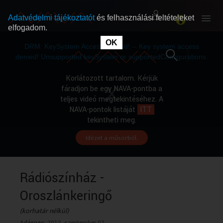
Adatvédelmi tájékoztatót
és felhasználási feltételeket
elfogadom.
This
is
OK
RÓLUNK
RÓLUNK
a
DRM: KeySystem Access Denied! -- Key system access
modal
window.
denied! Unsupported keySystem or supportedConfigurations.
SZABAD MŰSOROK
SZABAD MŰSOROK
Korlátozott tartalom. Kérjük
fáradjon be egy NAVA-pontba a
teljes videó megtekintéséhez. A
MŰSORÚJSÁG
MŰSORÚJSÁG
NAVA-pontok listáját
ITT
tekintheti meg.
Idézet a műsorból.
GYŰJTEMÉNYEK
GYŰJTEMÉNYEK
SEGÍTHETÜNK?
SEGÍTHETÜNK?
Rádiószínház -
Oroszlánkeringő
OKTATÁS
OKTATÁS
(korhatár nélkül)
Adásnap:
2012. szeptember 02.