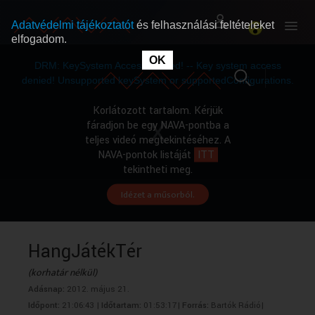
Adatvédelmi tájékoztatót
és felhasználási feltételeket
elfogadom.
This
is
OK
RÓLUNK
RÓLUNK
a
DRM: KeySystem Access Denied! -- Key system access
modal
window.
denied! Unsupported keySystem or supportedConfigurations.
SZABAD MŰSOROK
SZABAD MŰSOROK
Korlátozott tartalom. Kérjük
fáradjon be egy NAVA-pontba a
teljes videó megtekintéséhez. A
MŰSORÚJSÁG
MŰSORÚJSÁG
NAVA-pontok listáját
ITT
tekintheti meg.
Idézet a műsorból.
GYŰJTEMÉNYEK
GYŰJTEMÉNYEK
SEGÍTHETÜNK?
SEGÍTHETÜNK?
HangJátékTér
(korhatár nélkül)
OKTATÁS
OKTATÁS
Adásnap:
2012. május 21.
Időpont:
21:06:43 |
Időtartam:
01:53:17|
Forrás:
Bartók Rádió|