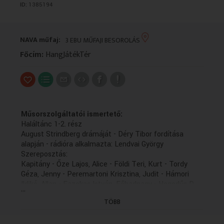
ID:
1385194
VALLÁS
VALLÁS
NAVA műfaj:
3 EBU MŰFAJI BESOROLÁS
Főcím:
HangJátékTér
Műsorszolgáltatói ismertető:
Haláltánc 1-2. rész
August Strindberg drámáját - Déry Tibor fordítása
alapján - rádióra alkalmazta: Lendvai György
Szereposztás:
Kapitány - Őze Lajos, Alice - Földi Teri, Kurt - Tordy
Géza, Jenny - Peremartoni Krisztina, Judit - Hámori
Ildikó, Allan - Fazekas István, Főhadnagy - Hegedűs D.
...
Géza
TÖBB
Dramaturg: Benedikty Béla
Zenei rendező: Takács György