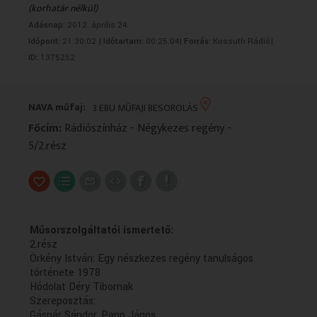
(korhatár nélkül)
VALLÁS
VALLÁS
Adásnap:
2012. április 24.
Időpont:
21:30:02 |
Időtartam:
00:25:04|
Forrás:
Kossuth Rádió|
ID:
1375252
NAVA műfaj:
3 EBU MŰFAJI BESOROLÁS
Főcím:
Rádiószínház - Négykezes regény -
5/2.rész
Műsorszolgáltatói ismertető:
2.rész
Örkény István: Egy nészkezes regény tanulságos
története 1978
Hódolat Déry Tibornak
Szereposztás:
Gáspár Sándor, Papp János