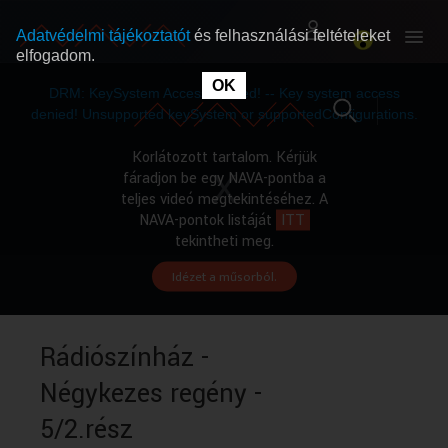
Adatvédelmi tájékoztatót
és felhasználási feltételeket
elfogadom.
This
is
OK
RÓLUNK
RÓLUNK
a
DRM: KeySystem Access Denied! -- Key system access
modal
window.
denied! Unsupported keySystem or supportedConfigurations.
SZABAD MŰSOROK
SZABAD MŰSOROK
Korlátozott tartalom. Kérjük
fáradjon be egy NAVA-pontba a
teljes videó megtekintéséhez. A
MŰSORÚJSÁG
MŰSORÚJSÁG
NAVA-pontok listáját
ITT
tekintheti meg.
Idézet a műsorból.
GYŰJTEMÉNYEK
GYŰJTEMÉNYEK
SEGÍTHETÜNK?
SEGÍTHETÜNK?
Rádiószínház -
Négykezes regény -
OKTATÁS
OKTATÁS
5/2.rész