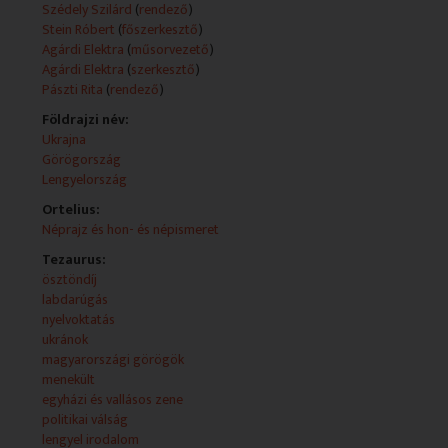
ukránok életébe.
Szédely Szilárd
(
rendező
)
Stein Róbert
(
főszerkesztő
)
Fő leírás:
Agárdi Elektra
(
műsorvezető
)
- Nemzetközi Könyvfesztivál Budapesten.
Agárdi Elektra
(
szerkesztő
)
- Felsőoktatás: nemzetiségi nyelvszakok az ELTE
Pászti Rita
(
rendező
)
Bölcsészkarán, amelyeket az egyetem a
keretszámcsökkenés és az önköltséges képzés
Földrajzi név:
bevezetése ellenére is szeretne megtartani.
Ukrajna
- 2012-05-06-án parlamenti választások voltak
Görögország
Görögországban; a kormányalakítás sikertelen volt.
Lengyelország
- Kórus Alexandrupoliból.
Ortelius:
- Nemzetiségi kavalkád a Ferencvárosban.
Néprajz és hon- és népismeret
- Nosztalgiakirándulás Balatonkenesén; a görög
polgárháború után 3400 gyermek érkezett
Tezaurus:
Magyarországra, akik különböző gyermekotthonokba
ösztöndíj
kerültek. Az egykori lakók meglátogatták a
labdarúgás
balatonkenesei gyermekotthont.
nyelvoktatás
- Labdarúgás, Európa-bajnokság 2012: Lengyelország
ukránok
és Ukrajna lesz az EB vendéglátója, összesen 8
magyarországi görögök
városban.
menekült
- Hírek, programajánló.
egyházi és vallásos zene
politikai válság
A műsorban elhangzó művek:
lengyel irodalom