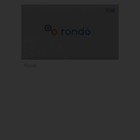
Rondó