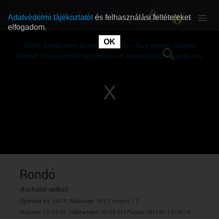
Adatvédelmi tájékoztatót
és felhasználási feltételeket
elfogadom.
This
is
OK
RÓLUNK
RÓLUNK
a
DRM: KeySystem Access Denied! -- Key system access
modal
window.
denied! Unsupported keySystem or supportedConfigurations.
SZABAD MŰSOROK
SZABAD MŰSOROK
MŰSORÚJSÁG
MŰSORÚJSÁG
GYŰJTEMÉNYEK
GYŰJTEMÉNYEK
SEGÍTHETÜNK?
SEGÍTHETÜNK?
Rondó
(korhatár nélkül)
OKTATÁS
OKTATÁS
Gyártási év:
2012|
Adásnap:
2012. május 17.
Időpont:
12:29:05 |
Időtartam:
00:56:27|
Forrás:
M1|
ID:
1374216