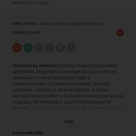
Beszélt nyelv:
magyar
VALLÁS
VALLÁS
NAVA műfaj:
NEMZETISÉGI / KISEBBSÉGI MŰSOR
+
Főcím:
Rondó
Műsorújság adatai:
Kisebbségi magazin bolgárokkal,
görögökkel, lengyelekkel, örményekkel, ruszinokkal és
ukránokkal A műsor bepillantást nyújt a
Magyarországon élő bolgárok, lengyelek, görögök,
örmények, ruszinok és ukránok életébe. A műsor
egyfajta fórumot jelent a kis közösségeknek, bemutatja
múltjukat, történelmüket, a jelen hétköznapjait és
ünnepeit. Fontos feladatot tölt be az anyanyelvi kultúra
...
ápolásában, hiszen a forgatott anyagok többsége az
adott kisebbség nyelvén készül magyar feliratozással. A
TÖBB
műsor bepillantást nyújt a Magyarországon élő
bolgárok, lengyelek, görögök, örmények, ruszinok és
Közreműködők: