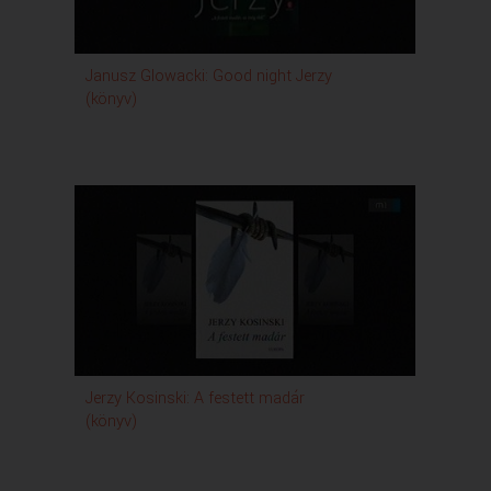
Janusz Glowacki: Good night Jerzy
(könyv)
Jerzy Kosinski: A festett madár
(könyv)