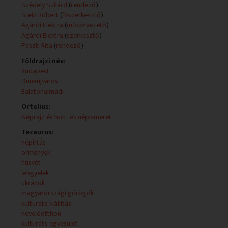
Szédely Szilárd
(
rendező
)
Stein Róbert
(
főszerkesztő
)
- 2012-04-24: Emlékezés az 1915-ös örmény
Agárdi Elektra
(
műsorvezető
)
genocídiumra
Agárdi Elektra
(
szerkesztő
)
Pászti Rita
(
rendező
)
- Balatonalmádi emlékek: az egykori Zsófia
gyermekszanatórium görög lakóinak találkozója hat
Földrajzi név:
évtized után
Budapest
Dunaújváros
- Rövid hírek, programajánló
Balatonalmádi
Ortelius:
- A dunaújvárosi Magyarországi Lengyelek Bem József
Néprajz és hon- és népismeret
Kulturális Egyesülete
Tezaurus:
Műsorszolgáltatói ismertető:
népirtás
UKRÁN HÚSVÉT
örmények
Az elmúlt hetekben véget értek a húsvéti ünnepek. Az
húsvét
ukrán közösség Budapesten ünnepelte meg Krisztus
lengyelek
feltámadását.
ukránok
magyarországi görögök
ÖRMÉNY GENOCÍDIUM
kulturális kiállítás
Április 24. az örmény genocídium évfordulója. A hazai
nevelőotthon
örmények idén kétnapos rendezvénnyel emlékeztek
kulturális egyesület