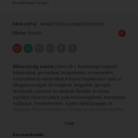
Beszélt nyelv:
lengyel
VALLÁS
VALLÁS
NAVA műfaj:
NEMZETISÉGI / KISEBBSÉGI MŰSOR
+
Főcím:
Rondó
Műsorújság adatai:
(nincs kh.) Kisebbségi magazin
bolgárokkal, görögökkel, lengyelekkel, örményekkel,
ruszinokkal és ukránokkal A műsor bepillantást nyújt a
Magyarországon élő bolgárok, lengyelek, görögök,
örmények, ruszinok és ukránok életébe. A műsor
egyfajta fórumot jelent a kis közösségeknek, bemutatja
múltjukat, történelmüket, a jelen hétköznapjait és
ünnepeit. Fontos feladatot tölt be az anyanyelvi kultúra
...
ápolásában, hiszen a forgatott anyagok többsége az
adott kisebbség nyelvén készül magyar feliratozással.
TÖBB
Fő leírás:
Közreműködők:
- Ukrán húsvét Budapesten