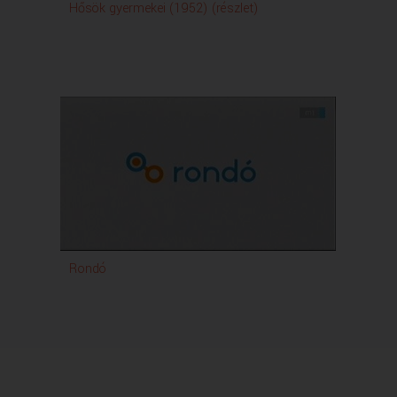
Hősök gyermekei (1952) (részlet)
Rondó