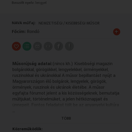
Beszélt nyelv:
lengyel
VALLÁS
VALLÁS
NAVA műfaj:
NEMZETISÉGI / KISEBBSÉGI MŰSOR
+
Főcím:
Rondó
Műsorújság adatai:
(nincs kh.) Kisebbségi magazin
bolgárokkal, görögökkel, lengyelekkel, örményekkel,
ruszinokkal és ukránokkal A műsor bepillantást nyújt a
Magyarországon élő bolgárok, lengyelek, görögök,
örmények, ruszinok és ukránok életébe. A műsor
egyfajta fórumot jelent a kis közösségeknek, bemutatja
múltjukat, történelmüket, a jelen hétköznapjait és
ünnepeit. Fontos feladatot tölt be az anyanyelvi kultúra
...
ápolásában, hiszen a forgatott anyagok többsége az
adott kisebbség nyelvén készül magyar feliratozással.
TÖBB
Fő leírás:
Közreműködők:
- Ukrán húsvét Budapesten