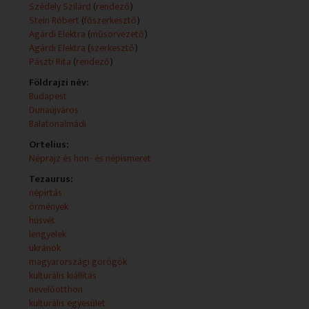
Szédely Szilárd
(
rendező
)
Stein Róbert
(
főszerkesztő
)
- 2012-04-24: Emlékezés az 1915-ös örmény
Agárdi Elektra
(
műsorvezető
)
genocídiumra
Agárdi Elektra
(
szerkesztő
)
Pászti Rita
(
rendező
)
- Balatonalmádi emlékek: az egykori Zsófia
gyermekszanatórium görög lakóinak találkozója hat
Földrajzi név:
évtized után
Budapest
Dunaújváros
- Rövid hírek, programajánló
Balatonalmádi
Ortelius:
- A dunaújvárosi Magyarországi Lengyelek Bem József
Néprajz és hon- és népismeret
Kulturális Egyesülete
Tezaurus:
Műsorszolgáltatói ismertető:
népirtás
UKRÁN HÚSVÉT
örmények
Az elmúlt hetekben véget értek a húsvéti ünnepek. Az
húsvét
ukrán közösség Budapesten ünnepelte meg Krisztus
lengyelek
feltámadását.
ukránok
magyarországi görögök
ÖRMÉNY GENOCÍDIUM
kulturális kiállítás
Április 24. az örmény genocídium évfordulója. A hazai
nevelőotthon
örmények idén kétnapos rendezvénnyel emlékeztek
kulturális egyesület