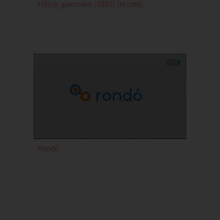
Hősök gyermekei (1952) (részlet)
Rondó