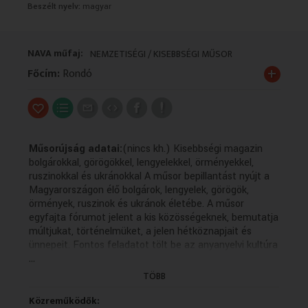
Beszélt nyelv:
magyar
VALLÁS
VALLÁS
NAVA műfaj:
NEMZETISÉGI / KISEBBSÉGI MŰSOR
+
Főcím:
Rondó
Műsorújság adatai:
(nincs kh.) Kisebbségi magazin
bolgárokkal, görögökkel, lengyelekkel, örményekkel,
ruszinokkal és ukránokkal A műsor bepillantást nyújt a
Magyarországon élő bolgárok, lengyelek, görögök,
örmények, ruszinok és ukránok életébe. A műsor
egyfajta fórumot jelent a kis közösségeknek, bemutatja
múltjukat, történelmüket, a jelen hétköznapjait és
ünnepeit. Fontos feladatot tölt be az anyanyelvi kultúra
...
ápolásában, hiszen a forgatott anyagok többsége az
adott kisebbség nyelvén készül magyar feliratozással. A
TÖBB
műsor bepillantást nyújt a Magyarországon élő
bolgárok, lengyelek, görögök, örmények, ruszinok és
Közreműködők: