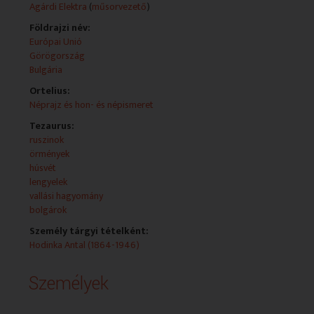
ukránok életébe.
Agárdi Elektra
(
műsorvezető
)
Fő leírás:
Földrajzi név:
- Görögország választások előtt
Európai Unió
- Hodinka-díj
Görögország
- Szent Száva nyomában Bulgáriában
Bulgária
- Húsvéti gyerekklub az örményeknél
Ortelius:
- Eurovision 2012
Néprajz és hon- és népismeret
- Hírek
Tezaurus:
Teljes leirat:
ruszinok
örmények
húsvét
lengyelek
vallási hagyomány
bolgárok
Személy tárgyi tételként:
Hodinka Antal (1864-1946)
Személyek