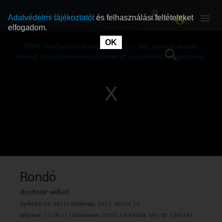
Adatvédelmi tájékoztatót
és felhasználási feltételeket
elfogadom.
This
is
OK
RÓLUNK
RÓLUNK
a
DRM: KeySystem Access Denied! -- Key system access
modal
window.
denied! Unsupported keySystem or supportedConfigurations.
SZABAD MŰSOROK
SZABAD MŰSOROK
MŰSORÚJSÁG
MŰSORÚJSÁG
GYŰJTEMÉNYEK
GYŰJTEMÉNYEK
SEGÍTHETÜNK?
SEGÍTHETÜNK?
Rondó
(korhatár nélkül)
OKTATÁS
OKTATÁS
Gyártási év:
2012|
Adásnap:
2012. április 19.
Időpont:
12:28:11 |
Időtartam:
00:53:14|
Forrás:
M1|
ID:
1360162