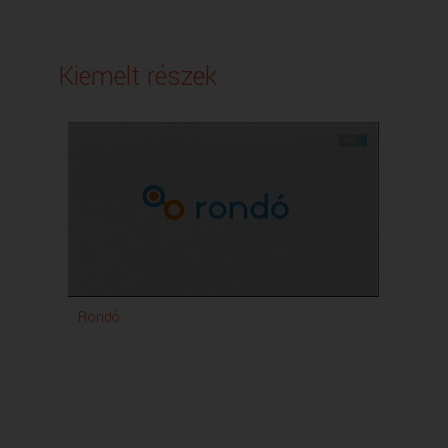
Kiemelt részek
Rondó