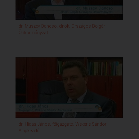
dr. Muszev Dancso, elnök, Országos Bolgár
Sot
Önkormányzat
dr. Hidas János, főigazgató, Wekerle Sándor
Gir
Alapkezelő
Ön