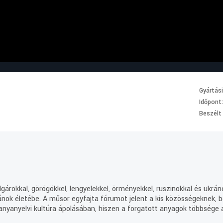
Gyártás
Időpont
Beszélt
gárokkal, görögökkel, lengyelekkel, örményekkel, ruszinokkal és ukrá
ránok életébe. A műsor egyfajta fórumot jelent a kis közösségeknek, b
 anyanyelvi kultúra ápolásában, hiszen a forgatott anyagok többsége