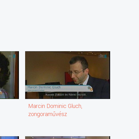
Marcin Dominic Gluch,
Viktor S
zongoraművész
Ukrn Ne
Bandura