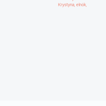
Krystyna, elnök,
Dunaújvárosi Lengyel
Nemzetiségi
Önkormányzat