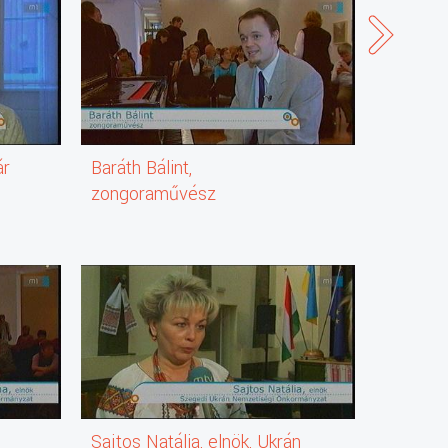
ár
Baráth Bálint,
Maxim V
zongoraművész
szólista
Sajtos Natália, elnök, Ukrán
Kerechan