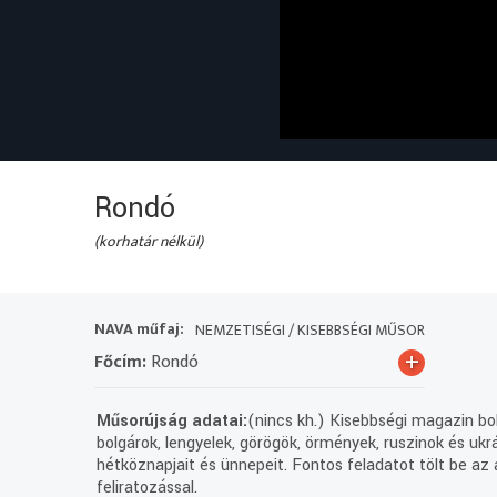
Rondó
(korhatár nélkül)
NAVA műfaj:
NEMZETISÉGI / KISEBBSÉGI MŰSOR
+
Főcím:
Rondó
Műsorújság adatai:
(nincs kh.) Kisebbségi magazin bol
bolgárok, lengyelek, görögök, örmények, ruszinok és uk
hétköznapjait és ünnepeit. Fontos feladatot tölt be az
feliratozással.