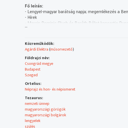
Fő leírás:
- Lengyel-magyar barátság napja; megemlékezés a Be
- Hírek
- Marcin Dominic Gluch és Baráth Bálint koncertje Dun
...
- Sevcsenko-est Szegeden.
Teljes leirat:
Közreműködők:
Agárdi Elektra
(
műsorvezető
)
Földrajzi név:
Csongrád megye
Budapest
Szeged
Ortelius:
Néprajz és hon- és népismeret
Tezaurus:
nemzeti ünnep
magyarországi görögök
magyarországi bolgárok
lengyelek
szülés