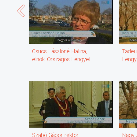
Csúcs Lászlóné Halina,
Tadeu
elnök, Országos Lengyel
Lengy
Önkormányzat
Magyar
főkonz
Szabó Gábor, rektor,
Nagy 