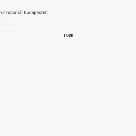
m-szobornál Budapesten.
aújvárosban.
TÖBB