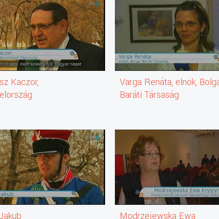
sz Kaczor,
Varga Renáta, elnök, Bolg
elország
Baráti Társaság
országi tiszteletbeli
ulja
Jakub
Modrzejewska Ewa