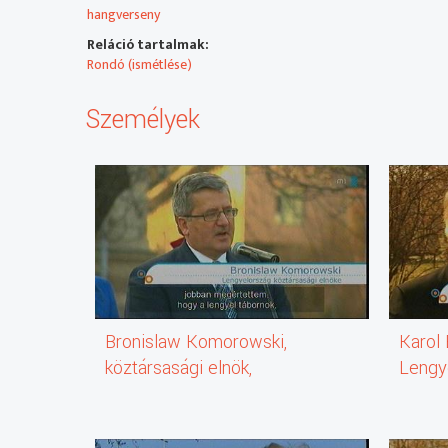
hangverseny
Reláció tartalmak:
Rondó (ismétlése)
Személyek
Bronislaw Komorowski,
Karol 
köztársasági elnök,
Lengy
Lengyelország
Önkor