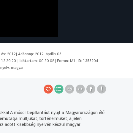
i év:
2012|
Adásnap:
2012. április 05.
:
12:29:20 |
Időtartam:
00:30:08|
Forrás:
M1|
ID:
1355204
 nyelv:
magyar
nokkal A műsor bepillantást nyújt a Magyarországon élő
emutatja múltjukat, történelmüket, a jelen
 az adott kisebbség nyelvén készül magyar