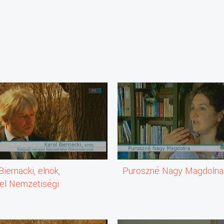
Biernacki, elnök,
Puroszné Nagy Magdolna
el Nemzetiségi
mányzat, Szeged