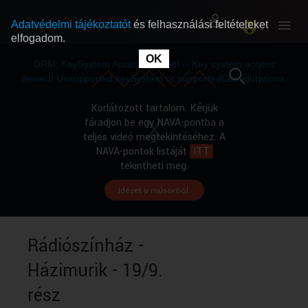
Adatvédelmi tájékoztatót
és felhasználási feltételeket
elfogadom.
This
is
OK
RÓLUNK
RÓLUNK
a
DRM: KeySystem Access Denied! -- Key system access
modal
window.
denied! Unsupported keySystem or supportedConfigurations.
SZABAD MŰSOROK
SZABAD MŰSOROK
Korlátozott tartalom. Kérjük
fáradjon be egy NAVA-pontba a
teljes videó megtekintéséhez. A
MŰSORÚJSÁG
MŰSORÚJSÁG
NAVA-pontok listáját
ITT
tekintheti meg.
Idézet a műsorból.
GYŰJTEMÉNYEK
GYŰJTEMÉNYEK
SEGÍTHETÜNK?
SEGÍTHETÜNK?
Rádiószínház -
Házimurik - 19/9.
OKTATÁS
OKTATÁS
rész