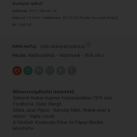
(korhatár nélkül)
VALLÁS
VALLÁS
Adásnap:
2012. február 23.
Időpont:
13:04:01 |
Időtartam:
00:20:20|
Forrás:
Kossuth Rádió|
ID:
1343742
NAVA műfaj:
3 EBU MŰFAJI BESOROLÁS
Főcím:
Rádiószínház - Házimurik - 19/9. rész
Műsorszolgáltatói ismertető:
Bohumil Hrabal regénye folytatásokban 19/9. rész
Fordította: Zádor Margit
Eliska, azaz Pipszi - Bánsági Ildikó, Hrabal azaz a
doktor - Vajda László
A felvételt Kosárszky Péter és Pápay Monika
készítette
Zenei szerkesztő: Herczeg László