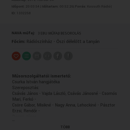
VALLÁS
VALLÁS
Időpont:
20:03:54 |
Időtartam:
00:52:26|
Forrás:
Kossuth Rádió|
ID:
1332258
NAVA műfaj:
3 EBU MŰFAJI BESOROLÁS
Főcím:
Rádiószínház - Őszi délelőtt a tanyán
Műsorszolgáltatói ismertető:
Csurka István hangjátéka
Szereposztás:
Csávás János - Vajda László, Csávás Jánosné - Csomós
Mari, Ferkó -
Csöre Gábor, Misikné - Nagy Anna, Lehockiné - Pásztor
Erzsi, Rendőr -
Derzsi János,
...
Tarkovács - Szirtes Ádám, Postás - Zenthe Ferenc,
TÖBB
Öregasszony - Pogány Margit