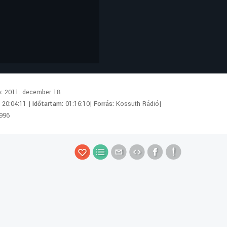
p:
2011. december 18.
:
20:04:11 |
Időtartam:
01:16:10|
Forrás:
Kossuth Rádió|
996