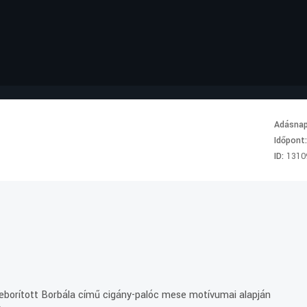
Adásna
Időpont
ID:
1310
beborított Borbála című cigány-palóc mese motívumai alapján