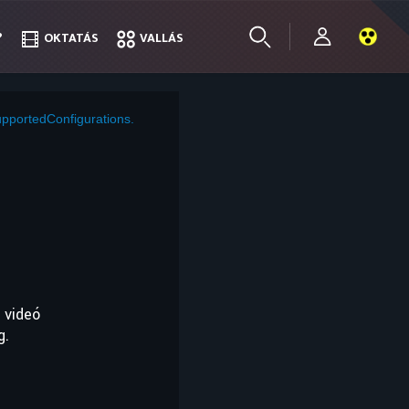
?
?
OKTATÁS
OKTATÁS
VALLÁS
VALLÁS
pportedConfigurations.
 videó
g.