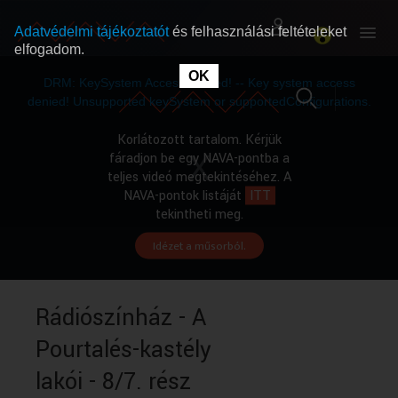
Adatvédelmi tájékoztatót
és felhasználási feltételeket
elfogadom.
This
is
OK
RÓLUNK
RÓLUNK
a
DRM: KeySystem Access Denied! -- Key system access
modal
window.
denied! Unsupported keySystem or supportedConfigurations.
SZABAD MŰSOROK
SZABAD MŰSOROK
Korlátozott tartalom. Kérjük
fáradjon be egy NAVA-pontba a
teljes videó megtekintéséhez. A
MŰSORÚJSÁG
MŰSORÚJSÁG
NAVA-pontok listáját
ITT
tekintheti meg.
Idézet a műsorból.
GYŰJTEMÉNYEK
GYŰJTEMÉNYEK
SEGÍTHETÜNK?
SEGÍTHETÜNK?
Rádiószínház - A
Pourtalés-kastély
OKTATÁS
OKTATÁS
lakói - 8/7. rész