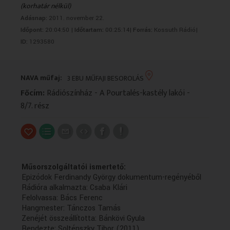
(korhatár nélkül)
VALLÁS
VALLÁS
Adásnap:
2011. november 22.
Időpont:
20:04:50 |
Időtartam:
00:25:14|
Forrás:
Kossuth Rádió|
ID:
1293580
NAVA műfaj:
3 EBU MŰFAJI BESOROLÁS
Főcím:
Rádiószínház - A Pourtalés-kastély lakói -
8/7. rész
Műsorszolgáltatói ismertető:
Epizódok Ferdinandy György dokumentum-regényéből
Rádióra alkalmazta: Csaba Klári
Felolvassa: Bács Ferenc
Hangmester: Tánczos Tamás
Zenéjét összeállította: Bánkövi Gyula
Rendezte: Solténszky Tibor (2011)