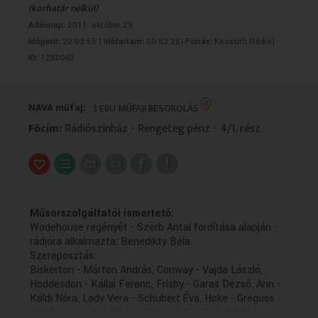
(korhatár nélkül)
VALLÁS
VALLÁS
Adásnap:
2011. október 29.
Időpont:
20:03:55 |
Időtartam:
00:52:25|
Forrás:
Kossuth Rádió|
ID:
1280062
NAVA műfaj:
3 EBU MŰFAJI BESOROLÁS
Főcím:
Rádiószínház - Rengeteg pénz - 4/1. rész
Műsorszolgáltatói ismertető:
Wodehouse regényét - Szerb Antal fordítása alapján -
rádióra alkalmazta: Benedikty Béla
Szereposztás:
Biskerton - Márton András, Conway - Vajda László,
Hoddesdon - Kállai Ferenc, Frisby - Garas Dezső, Ann -
Káldi Nóra, Lady Vera - Schubert Éva, Hoke - Greguss
Zoltán, Hannah - Pártos Erzsi, Kelly - Agárdi Gábor,