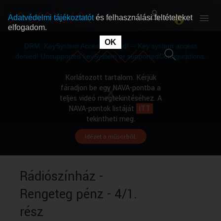
Adatvédelmi tájékoztatót
és felhasználási feltételeket
elfogadom.
This
is
OK
RÓLUNK
RÓLUNK
a
DRM: KeySystem Access Denied! -- Key system access
modal
window.
denied! Unsupported keySystem or supportedConfigurations.
SZABAD MŰSOROK
SZABAD MŰSOROK
Korlátozott tartalom. Kérjük
fáradjon be egy NAVA-pontba a
teljes videó megtekintéséhez. A
MŰSORÚJSÁG
MŰSORÚJSÁG
NAVA-pontok listáját
ITT
tekintheti meg.
Idézet a műsorból.
GYŰJTEMÉNYEK
GYŰJTEMÉNYEK
SEGÍTHETÜNK?
SEGÍTHETÜNK?
Rádiószínház -
Rengeteg pénz - 4/1.
OKTATÁS
OKTATÁS
rész