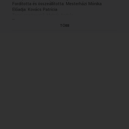
Fordította és összeállította: Mesterházi Mónika
Előadja: Kovács Patrícia
Zenei szerkesztő: Molnár András
...
A felvételt Kulcsár Péter készítette
TÖBB
Szerkesztő: Varga Viktor
Rendezte: Magos György (2011)
(X/7. rész: holnap 13.04)