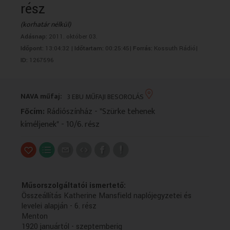
rész
VALLÁS
VALLÁS
(korhatár nélkül)
Adásnap:
2011. október 03.
Időpont:
13:04:32 |
Időtartam:
00:25:45|
Forrás:
Kossuth Rádió|
ID:
1267596
NAVA műfaj:
3 EBU MŰFAJI BESOROLÁS
Főcím:
Rádiószínház - "Szürke tehenek
kíméljenek" - 10/6. rész
Műsorszolgáltatói ismertető:
Összeállítás Katherine Mansfield naplójegyzetei és
levelei alapján - 6. rész
Menton
1920 januártól - szeptemberig