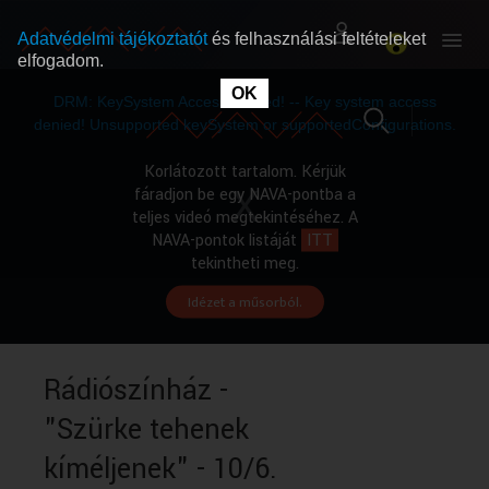
Adatvédelmi tájékoztatót
és felhasználási feltételeket
elfogadom.
This
is
OK
RÓLUNK
RÓLUNK
a
DRM: KeySystem Access Denied! -- Key system access
modal
window.
denied! Unsupported keySystem or supportedConfigurations.
SZABAD MŰSOROK
SZABAD MŰSOROK
Korlátozott tartalom. Kérjük
fáradjon be egy NAVA-pontba a
teljes videó megtekintéséhez. A
MŰSORÚJSÁG
MŰSORÚJSÁG
NAVA-pontok listáját
ITT
tekintheti meg.
Idézet a műsorból.
GYŰJTEMÉNYEK
GYŰJTEMÉNYEK
SEGÍTHETÜNK?
SEGÍTHETÜNK?
Rádiószínház -
"Szürke tehenek
OKTATÁS
OKTATÁS
kíméljenek" - 10/6.