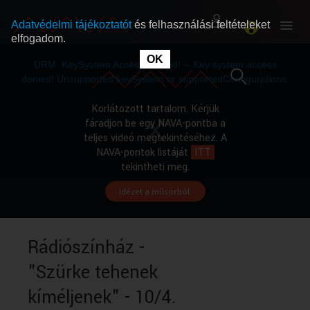
Adatvédelmi tájékoztatót
és felhasználási feltételeket
elfogadom.
This
is
OK
RÓLUNK
RÓLUNK
a
DRM: KeySystem Access Denied! -- Key system access
modal
window.
denied! Unsupported keySystem or supportedConfigurations.
SZABAD MŰSOROK
SZABAD MŰSOROK
Korlátozott tartalom. Kérjük
fáradjon be egy NAVA-pontba a
teljes videó megtekintéséhez. A
MŰSORÚJSÁG
MŰSORÚJSÁG
NAVA-pontok listáját
ITT
tekintheti meg.
Idézet a műsorból.
GYŰJTEMÉNYEK
GYŰJTEMÉNYEK
SEGÍTHETÜNK?
SEGÍTHETÜNK?
Rádiószínház -
"Szürke tehenek
OKTATÁS
OKTATÁS
kíméljenek" - 10/4.