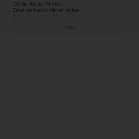
Előadja: Kovács Patrícia
Zenei szerkesztő: Molnár András
A felvételt Kulcsár Péter készítette
...
Szerkesztő: Varga Viktor
TÖBB
Rendezte: Magos György (2011)
(X/5. rész: holnap 13.04)