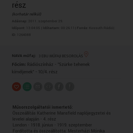
rész
VALLÁS
VALLÁS
(korhatár nélkül)
Adásnap:
2011. szeptember 29.
Időpont:
13:04:05 |
Időtartam:
00:26:11|
Forrás:
Kossuth Rádió|
ID:
1264088
NAVA műfaj:
3 EBU MŰFAJI BESOROLÁS
Főcím:
Rádiószínház - "Szürke tehenek
kíméljenek" - 10/4. rész
Műsorszolgáltatói ismertető:
Összeállítás Katherine Mansfield naplójegyzetei és
levelei alapján - 4. rész
London - 1918. június - 1919. szeptember
Fordította és összeállította: Mesterházi Mónika