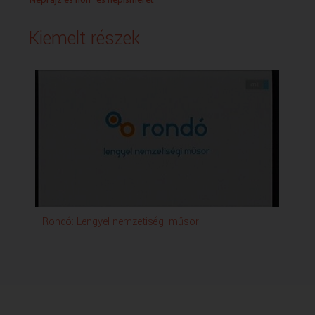
Kiemelt részek
Rondó: Lengyel nemzetiségi műsor