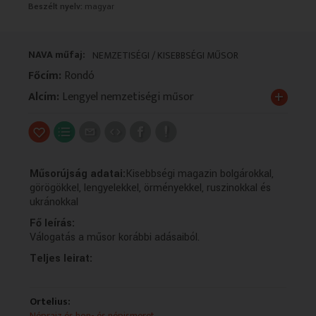
Beszélt nyelv:
magyar
VALLÁS
VALLÁS
NAVA műfaj:
NEMZETISÉGI / KISEBBSÉGI MŰSOR
Főcím:
Rondó
+
Alcím:
Lengyel nemzetiségi műsor
Műsorújság adatai:
Kisebbségi magazin bolgárokkal,
görögökkel, lengyelekkel, örményekkel, ruszinokkal és
ukránokkal
Fő leírás:
Válogatás a műsor korábbi adásaiból.
Teljes leirat:
Ortelius:
Néprajz és hon- és népismeret