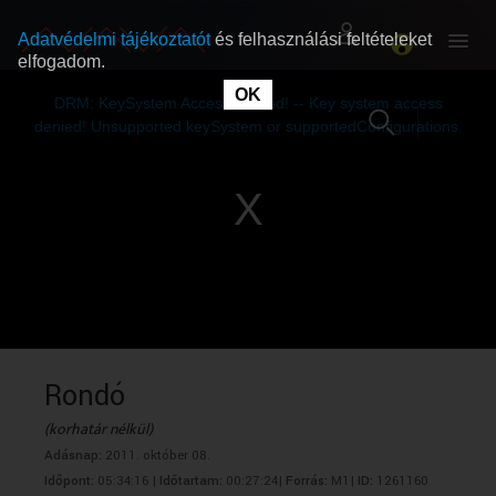
Adatvédelmi tájékoztatót
és felhasználási feltételeket
elfogadom.
This
is
OK
RÓLUNK
RÓLUNK
a
DRM: KeySystem Access Denied! -- Key system access
modal
window.
denied! Unsupported keySystem or supportedConfigurations.
SZABAD MŰSOROK
SZABAD MŰSOROK
MŰSORÚJSÁG
MŰSORÚJSÁG
GYŰJTEMÉNYEK
GYŰJTEMÉNYEK
SEGÍTHETÜNK?
SEGÍTHETÜNK?
Rondó
(korhatár nélkül)
OKTATÁS
OKTATÁS
Adásnap:
2011. október 08.
Időpont:
05:34:16 |
Időtartam:
00:27:24|
Forrás:
M1|
ID:
1261160