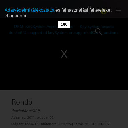
Adatvédelmi tájékoztatót
és felhasználási feltételeket
elfogadom.
This
is
OK
RÓLUNK
RÓLUNK
a
DRM: KeySystem Access Denied! -- Key system access
modal
window.
denied! Unsupported keySystem or supportedConfigurations.
SZABAD MŰSOROK
SZABAD MŰSOROK
MŰSORÚJSÁG
MŰSORÚJSÁG
GYŰJTEMÉNYEK
GYŰJTEMÉNYEK
SEGÍTHETÜNK?
SEGÍTHETÜNK?
Rondó
(korhatár nélkül)
OKTATÁS
OKTATÁS
Adásnap:
2011. október 08.
Időpont:
05:34:16 |
Időtartam:
00:27:24|
Forrás:
M1|
ID:
1261160