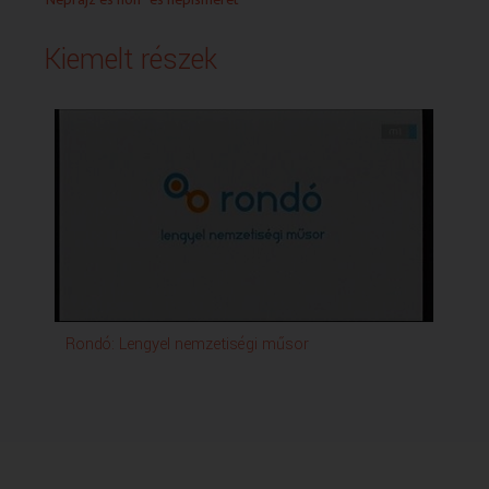
Kiemelt részek
Rondó: Lengyel nemzetiségi műsor