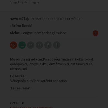
Beszélt nyelv:
magyar
VALLÁS
VALLÁS
NAVA műfaj:
NEMZETISÉGI / KISEBBSÉGI MŰSOR
Főcím:
Rondó
+
Alcím:
Lengyel nemzetiségi műsor
Műsorújság adatai:
Kisebbségi magazin bolgárokkal,
görögökkel, lengyelekkel, örményekkel, ruszinokkal és
ukránokkal
Fő leírás:
Válogatás a műsor korábbi adásaiból.
Teljes leirat:
Ortelius:
Néprajz és hon- és népismeret