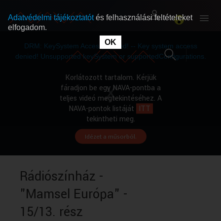
Adatvédelmi tájékoztatót
és felhasználási feltételeket
elfogadom.
This
is
OK
RÓLUNK
RÓLUNK
a
DRM: KeySystem Access Denied! -- Key system access
modal
window.
denied! Unsupported keySystem or supportedConfigurations.
SZABAD MŰSOROK
SZABAD MŰSOROK
Korlátozott tartalom. Kérjük
fáradjon be egy NAVA-pontba a
teljes videó megtekintéséhez. A
MŰSORÚJSÁG
MŰSORÚJSÁG
NAVA-pontok listáját
ITT
tekintheti meg.
Idézet a műsorból.
GYŰJTEMÉNYEK
GYŰJTEMÉNYEK
SEGÍTHETÜNK?
SEGÍTHETÜNK?
Rádiószínház -
"Mamsel Európa" -
OKTATÁS
OKTATÁS
15/13. rész