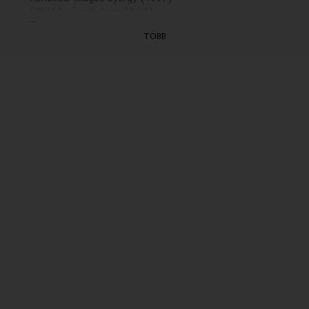
(XV/14. rész: holnap 20.04)
...
TÖBB