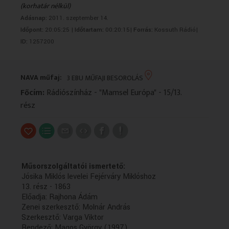
(korhatár nélkül)
VALLÁS
VALLÁS
Adásnap:
2011. szeptember 14.
Időpont:
20:05:25 |
Időtartam:
00:20:15|
Forrás:
Kossuth Rádió|
ID:
1257200
NAVA műfaj:
3 EBU MŰFAJI BESOROLÁS
Főcím:
Rádiószínház - "Mamsel Európa" - 15/13.
rész
Műsorszolgáltatói ismertető:
Jósika Miklós levelei Fejérváry Miklóshoz
13. rész - 1863
Előadja: Rajhona Ádám
Zenei szerkesztő: Molnár András
Szerkesztő: Varga Viktor
Rendező: Magos György (1997)