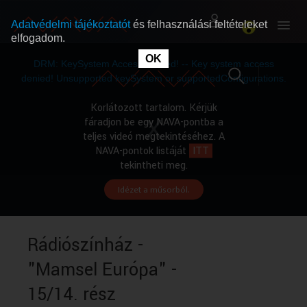
Adatvédelmi tájékoztatót
és felhasználási feltételeket
elfogadom.
This
is
OK
RÓLUNK
RÓLUNK
a
DRM: KeySystem Access Denied! -- Key system access
modal
window.
denied! Unsupported keySystem or supportedConfigurations.
SZABAD MŰSOROK
SZABAD MŰSOROK
Korlátozott tartalom. Kérjük
fáradjon be egy NAVA-pontba a
teljes videó megtekintéséhez. A
MŰSORÚJSÁG
MŰSORÚJSÁG
NAVA-pontok listáját
ITT
tekintheti meg.
Idézet a műsorból.
GYŰJTEMÉNYEK
GYŰJTEMÉNYEK
SEGÍTHETÜNK?
SEGÍTHETÜNK?
Rádiószínház -
"Mamsel Európa" -
OKTATÁS
OKTATÁS
15/14. rész