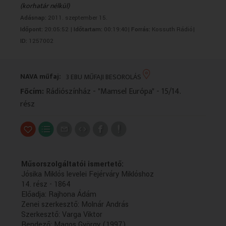
(korhatár nélkül)
VALLÁS
VALLÁS
Adásnap:
2011. szeptember 15.
Időpont:
20:05:52 |
Időtartam:
00:19:40|
Forrás:
Kossuth Rádió|
ID:
1257002
NAVA műfaj:
3 EBU MŰFAJI BESOROLÁS
Főcím:
Rádiószínház - "Mamsel Európa" - 15/14.
rész
Műsorszolgáltatói ismertető:
Jósika Miklós levelei Fejérváry Miklóshoz
14. rész - 1864
Előadja: Rajhona Ádám
Zenei szerkesztő: Molnár András
Szerkesztő: Varga Viktor
Rendező: Magos György (1997)