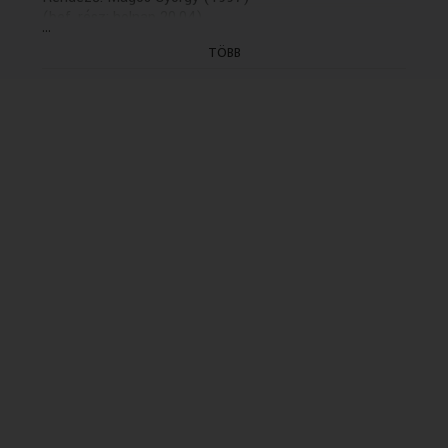
(bef. rész: holnap 20.04)
...
TÖBB