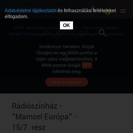
Adatvédelmi tájékoztatót
és felhasználási feltételeket
elfogadom.
This
is
OK
RÓLUNK
RÓLUNK
a
DRM: KeySystem Access Denied! -- Key system access
modal
window.
denied! Unsupported keySystem or supportedConfigurations.
SZABAD MŰSOROK
SZABAD MŰSOROK
Korlátozott tartalom. Kérjük
fáradjon be egy NAVA-pontba a
teljes videó megtekintéséhez. A
MŰSORÚJSÁG
MŰSORÚJSÁG
NAVA-pontok listáját
ITT
tekintheti meg.
Idézet a műsorból.
GYŰJTEMÉNYEK
GYŰJTEMÉNYEK
SEGÍTHETÜNK?
SEGÍTHETÜNK?
Rádiószínház -
"Mamsel Európa" -
OKTATÁS
OKTATÁS
15/7. rész