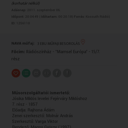
(korhatár nélkül)
VALLÁS
VALLÁS
Adásnap:
2011. szeptember 06.
Időpont:
20:04:49 |
Időtartam:
00:20:18|
Forrás:
Kossuth Rádió|
ID:
1256110
NAVA műfaj:
3 EBU MŰFAJI BESOROLÁS
Főcím:
Rádiószínház - "Mamsel Európa" - 15/7.
rész
Műsorszolgáltatói ismertető:
Jósika Miklós levelei Fejérváry Miklóshoz
7. rész - 1857
Előadja: Rajhona Ádám
Zenei szerkesztő: Molnár András
Szerkesztő: Varga Viktor
Rendező: Magos György (1997)