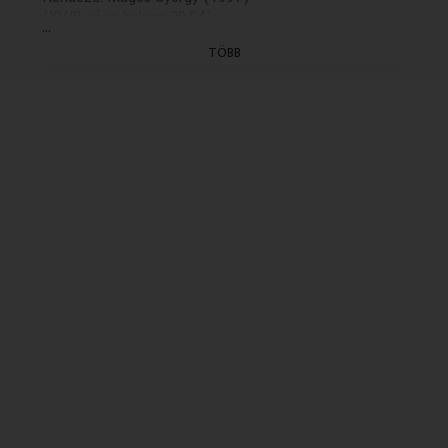
(XV/8. rész: holnap 20.04)
...
TÖBB