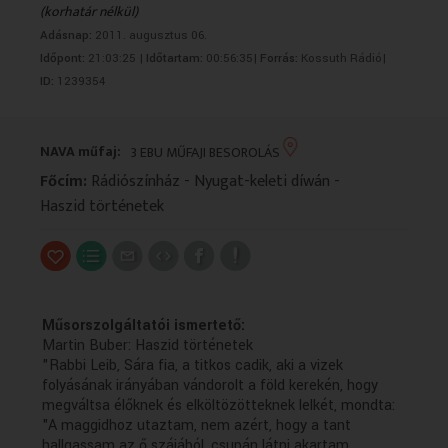
(korhatár nélkül)
VALLÁS
VALLÁS
Adásnap:
2011. augusztus 06.
Időpont:
21:03:25 |
Időtartam:
00:56:35|
Forrás:
Kossuth Rádió|
ID:
1239354
NAVA műfaj:
3 EBU MŰFAJI BESOROLÁS
Főcím:
Rádiószínház - Nyugat-keleti díwán -
Haszid történetek
Műsorszolgáltatói ismertető:
Martin Buber: Haszid történetek
"Rabbi Leib, Sára fia, a titkos cadik, aki a vizek
folyásának irányában vándorolt a föld kerekén, hogy
megváltsa élőknek és elköltözötteknek lelkét, mondta:
"A maggidhoz utaztam, nem azért, hogy a tant
hallgassam az ő szájából, csupán látni akartam,