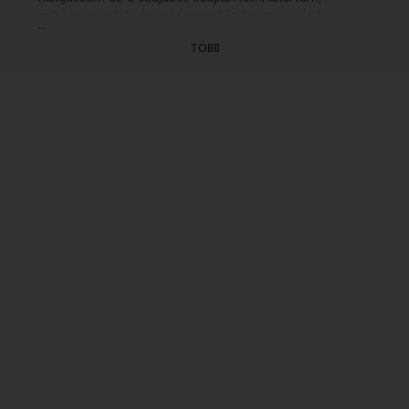
miképpen veti le és miképpen fűzi be a cipőjét."
...
(A tant hirdetni és a tanban élni, 1921)
TÖBB
Hortobágyi László és Turai Tamás műsora (2002.)