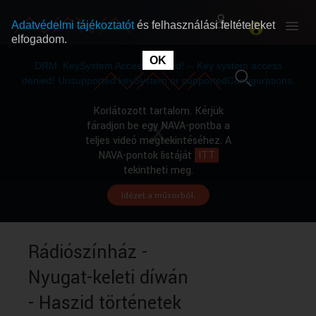
Adatvédelmi tájékoztatót
és felhasználási feltételeket
elfogadom.
This
is
OK
RÓLUNK
RÓLUNK
a
DRM: KeySystem Access Denied! -- Key system access
modal
window.
denied! Unsupported keySystem or supportedConfigurations.
SZABAD MŰSOROK
SZABAD MŰSOROK
Korlátozott tartalom. Kérjük
fáradjon be egy NAVA-pontba a
teljes videó megtekintéséhez. A
MŰSORÚJSÁG
MŰSORÚJSÁG
NAVA-pontok listáját
ITT
tekintheti meg.
Idézet a műsorból.
GYŰJTEMÉNYEK
GYŰJTEMÉNYEK
SEGÍTHETÜNK?
SEGÍTHETÜNK?
Rádiószínház -
Nyugat-keleti díwán
OKTATÁS
OKTATÁS
- Haszid történetek