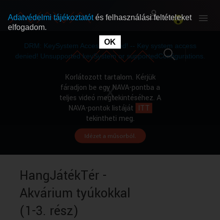
Adatvédelmi tájékoztatót
és felhasználási feltételeket
elfogadom.
This
is
OK
RÓLUNK
RÓLUNK
a
DRM: KeySystem Access Denied! -- Key system access
modal
window.
denied! Unsupported keySystem or supportedConfigurations.
SZABAD MŰSOROK
SZABAD MŰSOROK
Korlátozott tartalom. Kérjük
fáradjon be egy NAVA-pontba a
teljes videó megtekintéséhez. A
MŰSORÚJSÁG
MŰSORÚJSÁG
NAVA-pontok listáját
ITT
tekintheti meg.
Idézet a műsorból.
GYŰJTEMÉNYEK
GYŰJTEMÉNYEK
SEGÍTHETÜNK?
SEGÍTHETÜNK?
HangJátékTér -
Akvárium tyúkokkal
OKTATÁS
OKTATÁS
(1-3. rész)