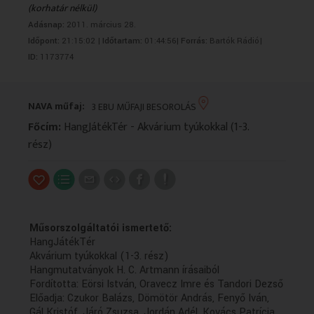
(korhatár nélkül)
VALLÁS
VALLÁS
Adásnap:
2011. március 28.
Időpont:
21:15:02 |
Időtartam:
01:44:56|
Forrás:
Bartók Rádió|
ID:
1173774
NAVA műfaj:
3 EBU MŰFAJI BESOROLÁS
Főcím:
HangJátékTér - Akvárium tyúkokkal (1-3.
rész)
Műsorszolgáltatói ismertető:
HangJátékTér
Akvárium tyúkokkal (1-3. rész)
Hangmutatványok H. C. Artmann írásaiból
Fordította: Eörsi István, Oravecz Imre és Tandori Dezső
Előadja: Czukor Balázs, Dömötör András, Fenyő Iván,
Gál Kristóf, Járó Zsuzsa, Jordán Adél, Kovács Patrícia,