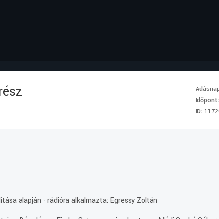
rész
Adásna
Időpont
ID:
1172
ítása alapján - rádióra alkalmazta: Egressy Zoltán