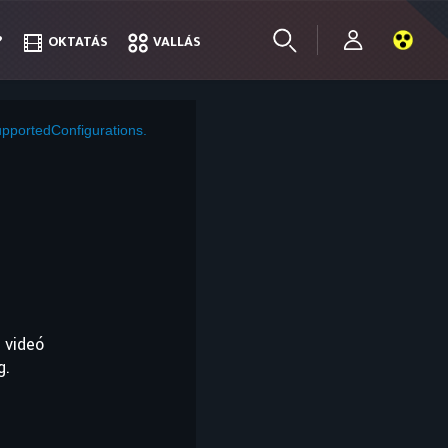
?
?
OKTATÁS
OKTATÁS
VALLÁS
VALLÁS
pportedConfigurations.
 videó
g.