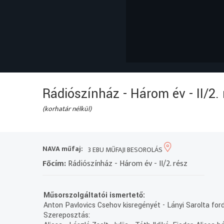
Rádiószínház - Három év - II/2. 
(korhatár nélkül)
NAVA műfaj:
3 EBU MŰFAJI BESOROLÁS
Főcím:
Rádiószínház - Három év - II/2. rész
Műsorszolgáltatói ismertető:
Anton Pavlovics Csehov kisregényét - Lányi Sarolta ford
Szereposztás: