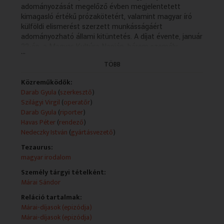
adományozását megelőző évben megjelentetett
VALLÁS
VALLÁS
kimagasló értékű prózakötetért, valamint magyar író
külföldi elismerést szerzett munkásságáért
adományozható állami kitüntetés. A díjat évente, január
22-én, a Magyar Kultúra Napján, három személy
...
kaphatja, akik közül egynek határon túlinak kell lennie.
TÖBB
Eddigi díjazottak:
Közreműködők:
- 2011 - Farkas Péter, Majoros Sándor, Pályi András
Darab Gyula
(
szerkesztő
)
- 2010 - Kemenes Géfin László, Kemény István, Vathy
Szilágyi Virgil
(
operatőr
)
Zsuzsa
Darab Gyula
(
riporter
)
- 2009 - Békés Pál, Háy János, Molnár Vilmos
Havas Péter
(
rendező
)
(Csíkszereda)
Nedeczky István
(
gyártásvezető
)
- 2008 - Bogdán László, Darvasi László, Petőcz András
- 2007 - Tóth Krisztina
Tezaurus:
- 2006 - Berniczky Éva, Dragomán György, Nádas Péter
magyar irodalom
- 2005 - Láng Zsolt, Németh Gábor
Személy tárgyi tételként:
- 2004 - Kukorelly Endre, Péterfy Gergely
Márai Sándor
- 2003 - Bordás Győző (Újvidék), Rakovszky Zsuzsa,
Szilágyi István (Kolozsvár)
Reláció tartalmak:
- 2002 - Bartis Attila, Bálint Tibor (Kolozsvár)
Márai-díjasok (epizódja)
- 2001 - Barnás Ferenc, Esterházy Péter
Márai-díjasok (epizódja)